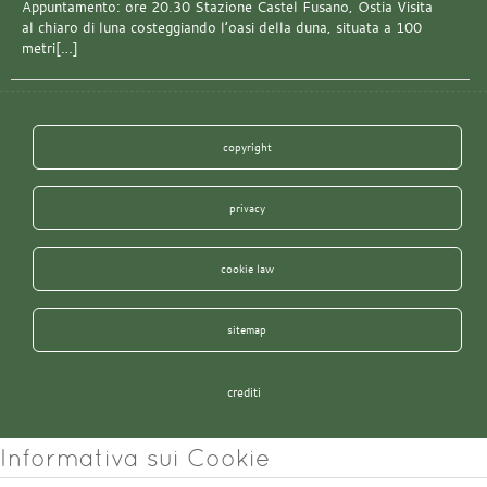
Appuntamento: ore 20.30 Stazione Castel Fusano, Ostia Visita
al chiaro di luna costeggiando l’oasi della duna, situata a 100
metri[…]
copyright
privacy
cookie law
sitemap
crediti
Informativa sui Cookie