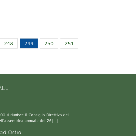
248
249
250
251
ALE
0 si riunisce il Consiglio Direttivo dei
 dell’assemblea annuale del 26[…]
ad Ostia