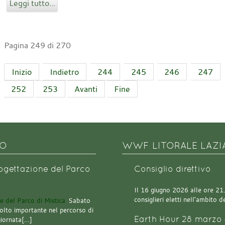
Leggi tutto...
Pagina 249 di 270
Inizio
Indietro
244
245
246
247
252
253
Avanti
Fine
NO
WWF LITORALE LAZI
rogettazione del Parco
Consiglio direttivo
Il 16 giugno 2026 alle ore 21.0
consiglieri eletti nell’ambito
Sabato
olto importante nel percorso di
Earth Hour 28 marzo 
giornata[…]