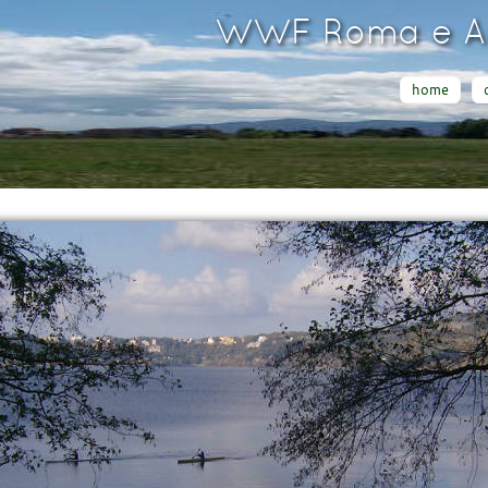
WWF Roma e Ar
home