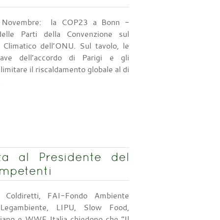
7 Novembre: la COP23 a Bonn -
elle Parti della Convenzione sul
Climatico dell’ONU. Sul tavolo, le
iave dell’accordo di Parigi e gli
limitare il riscaldamento globale al di
.
ta al Presidente del
competenti
i Coldiretti, FAI-Fondo Ambiente
 Legambiente, LIPU, Slow Food,
liano e WWF Italia chiedono che “Il