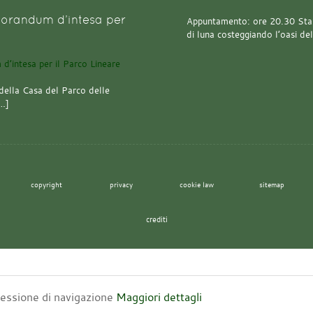
orandum d’intesa per
Appuntamento: ore 20.30 Stazi
di luna costeggiando l’oasi de
della Casa del Parco delle
[…]
copyright
privacy
cookie law
sitemap
crediti
 sessione di navigazione
Maggiori dettagli