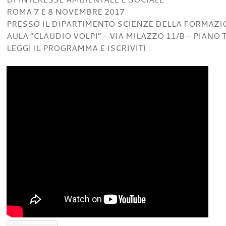
ROMA 7 E 8 NOVEMBRE 2017
PRESSO IL DIPARTIMENTO SCIENZE DELLA FORMAZI
AULA “CLAUDIO VOLPI” – VIA MILAZZO 11/B – PIANO 
LEGGI IL PROGRAMMA E ISCRIVITI