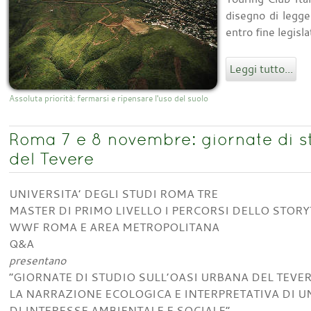
disegno di legge
entro fine legisla
Leggi tutto...
Assoluta priorità: fermarsi e ripensare l'uso del suolo
Roma 7 e 8 novembre: giornate di s
del Tevere
UNIVERSITA’ DEGLI STUDI ROMA TRE
MASTER DI PRIMO LIVELLO I PERCORSI DELLO STORY
WWF ROMA E AREA METROPOLITANA
Q&A
presentano
“GIORNATE DI STUDIO SULL’OASI URBANA DEL TEVE
LA NARRAZIONE ECOLOGICA E INTERPRETATIVA DI U
DI INTERESSE AMBIENTALE E SOCIALE”