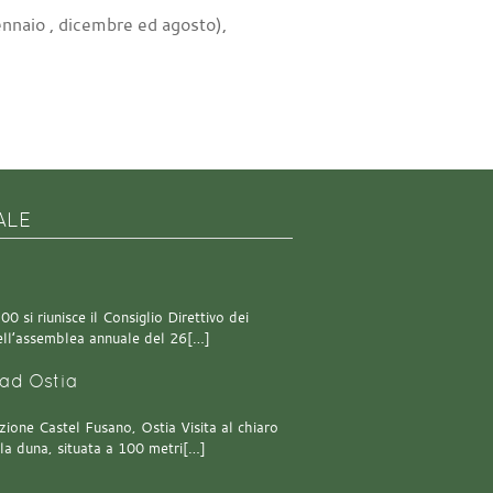
ennaio , dicembre ed agosto),
ALE
0 si riunisce il Consiglio Direttivo dei
 dell’assemblea annuale del 26[…]
ad Ostia
one Castel Fusano, Ostia Visita al chiaro
lla duna, situata a 100 metri[…]