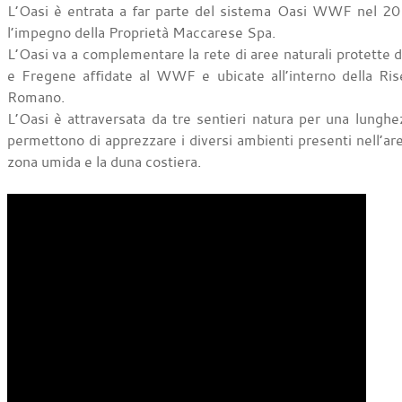
L’Oasi è entrata a far parte del sistema Oasi WWF nel 2011
l’impegno della Proprietà Maccarese Spa.
L’Oasi va a complementare la rete di aree naturali protette
e Fregene affidate al WWF e ubicate all’interno della Rise
Romano.
L’Oasi è attraversata da tre sentieri natura per una lunghe
permettono di apprezzare i diversi ambienti presenti nell’area:
zona umida e la duna costiera.