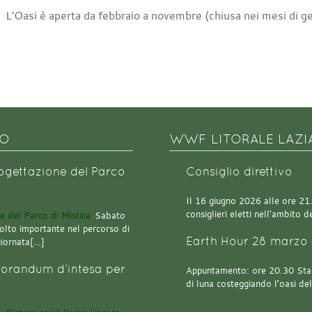
L'Oasi è aperta da febbraio a novembre (chiusa nei mesi di g
NO
WWF LITORALE LAZI
rogettazione del Parco
Consiglio direttivo
Il 16 giugno 2026 alle ore 21.0
consiglieri eletti nell’ambito
Sabato
olto importante nel percorso di
Earth Hour 28 marzo 
giornata[…]
orandum d’intesa per
Appuntamento: ore 20.30 Stazi
di luna costeggiando l’oasi de