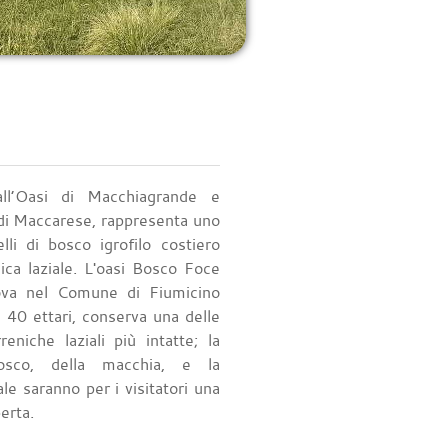
ll’Oasi di Macchiagrande e
 di Maccarese, rappresenta uno
elli di bosco igrofilo costiero
nica laziale. L'oasi Bosco Foce
rova nel Comune di Fiumicino
i 40 ettari, conserva una delle
reniche laziali più intatte; la
osco, della macchia, e la
le saranno per i visitatori una
erta.