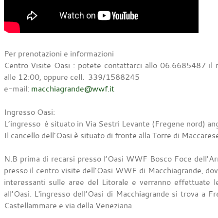
Per prenotazioni e informazioni
Centro Visite Oasi : potete contattarci allo 06.6685487 il 
alle 12:00, oppure cell. 339/1588245
e-mail:
macchiagrande@wwf.it
Ingresso Oasi:
L’ingresso è situato in Via Sestri Levante (Fregene nord) an
Il cancello dell’Oasi è situato di fronte alla Torre di Maccares
N.B prima di recarsi presso l’Oasi WWF Bosco Foce dell’Arro
presso il centro visite dell’Oasi WWF di Macchiagrande, dov
interessanti sulle aree del Litorale e verranno effettuate le
all’Oasi. L'ingresso dell’Oasi di Macchiagrande si trova a Fre
Castellammare e via della Veneziana.