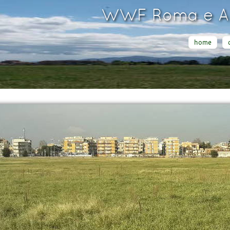
WWF Roma e Ar
home