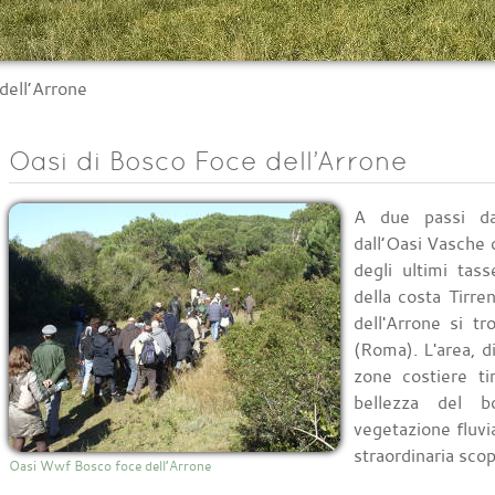
dell’Arrone
Oasi di Bosco Foce dell’Arrone
A due passi da
dall’Oasi Vasche
degli ultimi tass
della costa Tirre
dell'Arrone si t
(Roma). L'area, d
zone costiere tir
bellezza del b
vegetazione fluvia
straordinaria scop
Oasi Wwf Bosco foce dell’Arrone