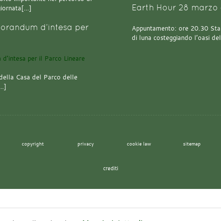
Earth Hour 28 marzo 
giornata[…]
orandum d’intesa per
Appuntamento: ore 20.30 Stazi
di luna costeggiando l’oasi de
della Casa del Parco delle
[…]
copyright
privacy
cookie law
sitemap
crediti