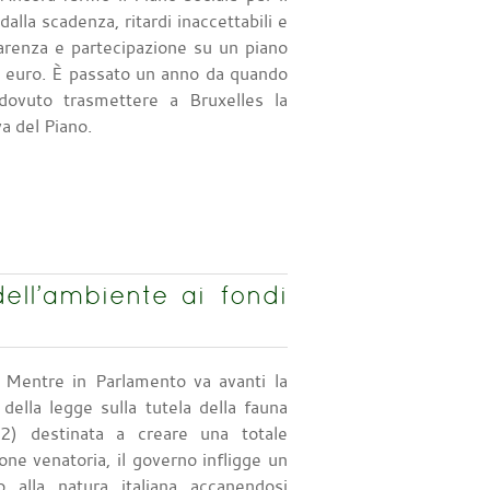
dalla scadenza, ritardi inaccettabili e
arenza e partecipazione su un piano
di euro. È passato un anno da quando
e dovuto trasmettere a Bruxelles la
va del Piano.
ell’ambiente ai fondi
Mentre in Parlamento va avanti la
della legge sulla tutela della fauna
2) destinata a creare una totale
ne venatoria, il governo infligge un
o alla natura italiana accanendosi