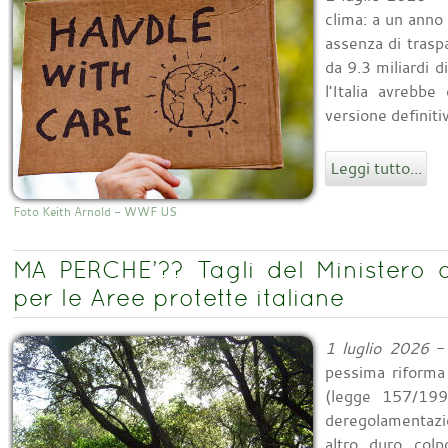
clima: a un anno 
assenza di trasp
da 9.3 miliardi 
l'Italia avrebb
versione definiti
Leggi tutto...
Foto Keith Arnold - WWF US
MA PERCHE’?? Tagli del Ministero d
per le Aree protette italiane
1 luglio 2026
- 
pessima riforma 
(legge 157/199
deregolamentazio
altro duro colp