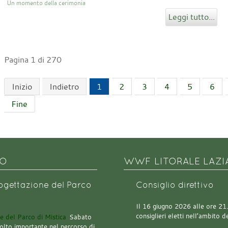
Un momento della cerimonia
Leggi tutto...
Pagina 1 di 270
Inizio
Indietro
1
2
3
4
5
6
Fine
NO
WWF LITORALE LAZI
rogettazione del Parco
Consiglio direttivo
Il 16 giugno 2026 alle ore 21.0
consiglieri eletti nell’ambito
Sabato
olto importante nel percorso di