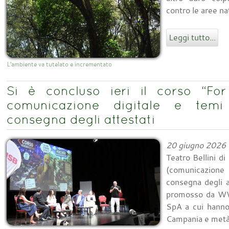
contro le aree na
Leggi tutto...
L'ambiente va tutelato e incrementato
Si è concluso ieri il corso “Fo
comunicazione digitale e temi
consegna degli attestati
20 giugno 2026
Teatro Bellini di
(comunicazione 
consegna degli a
promosso da WWF
SpA a cui hanno
Campania e metà 