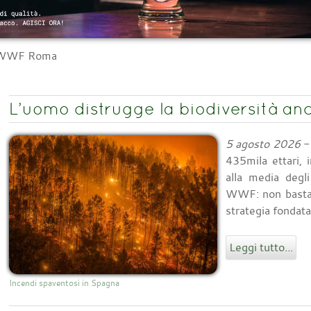
l WWF Roma
L’uomo distrugge la biodiversità anc
5 agosto 2026
- 
435mila ettari, 
alla media degl
WWF: non basta 
strategia fondata
Leggi tutto...
Incendi spaventosi in Spagna