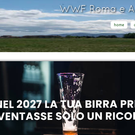
WWF Roma e Ar
home