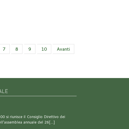
7
8
9
10
Avanti
ALE
0 si riunisce il Consiglio Direttivo dei
 dell’assemblea annuale del 26[…]