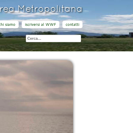
ea Metropolitana
chi siamo
iscriversi al WWF
contatti