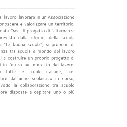
a-lavoro: lavorare in un’Associazione
onoscere e valorizzare un territorio:
rnata Oasi. Il progetto di “alternanza
previsto dalla riforma della scuola
 “La buona scuola”) si propone di
tanza tra scuola e mondo del lavoro
zi a costruire un proprio progetto di
si in futuro nel mercato del lavoro.
r tutte le scuole italiane, licei
tire dall’anno scolastico in corso,
revede la collaborazione tra scuole
ttore disposte a ospitare uno o più