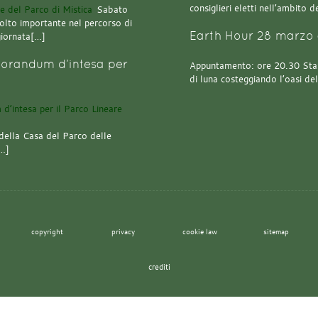
consiglieri eletti nell’ambito
Sabato
olto importante nel percorso di
Earth Hour 28 marzo 
giornata[…]
orandum d’intesa per
Appuntamento: ore 20.30 Stazi
di luna costeggiando l’oasi de
della Casa del Parco delle
[…]
copyright
privacy
cookie law
sitemap
crediti