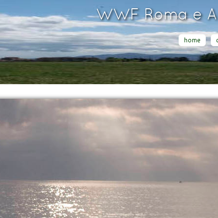
WWF Roma e Ar
home