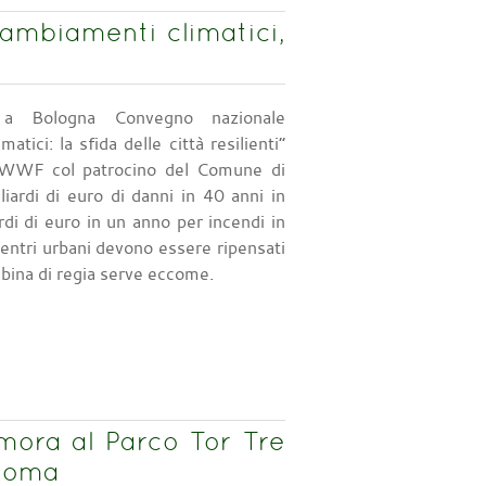
biamenti climatici,
a Bologna Convegno nazionale
atici: la sfida delle città resilienti”
 WWF col patrocino del Comune di
iardi di euro di danni in 40 anni in
rdi di euro in un anno per incendi in
i centri urbani devono essere ripensati
abina di regia serve eccome.
ora al Parco Tor Tre
 Roma