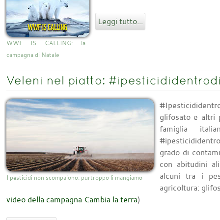
Leggi tutto...
WWF IS CALLING: la
campagna di Natale
Veleni nel piatto: #ipesticididentrod
#Ipesticididen
glifosato e altri
famiglia ital
#ipesticidident
grado di contami
con abitudini a
alcuni tra i pes
I pesticidi non scompaiono: purtroppo li mangiamo
agricoltura: glifos
video della campagna Cambia la terra
)