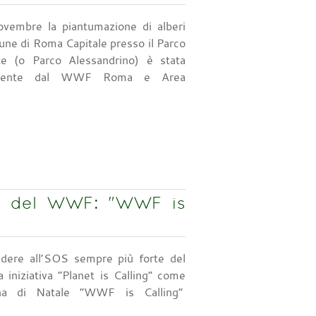
embre la piantumazione di alberi
une di Roma Capitale presso il Parco
e (o Parco Alessandrino) è stata
vamente dal WWF Roma e Area
le del WWF: "WWF is
ndere all’SOS sempre più forte del
 iniziativa “Planet is Calling” come
na di Natale “WWF is Calling”