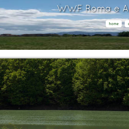
WWF Roma e Ar
home