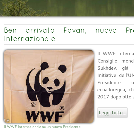
Ben arrivato Pavan, nuovo P
Internazionale
Il WWF Internaz
Consiglio mon
Sukhdev, già 
Initiative dell'
Presidente u
ecuadoregna, ch
2017 dopo otto an
Leggi tutto...
Il WWF Internazionale ha un nuovo Presidente