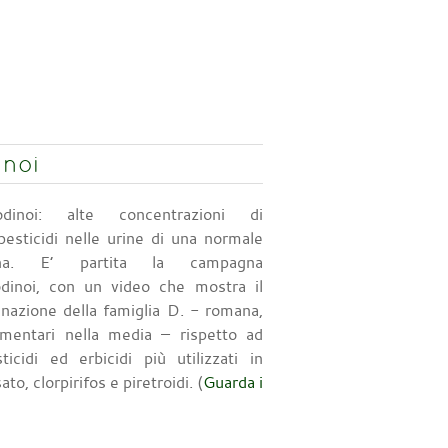
inoi
trodinoi: alte concentrazioni di
 pesticidi nelle urine di una normale
iana. E’ partita la campagna
rodinoi, con un video che mostra il
nazione della famiglia D. - romana,
limentari nella media – rispetto ad
ticidi ed erbicidi più utilizzati in
ato, clorpirifos e piretroidi. (
Guarda i