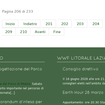
Pagina 206 di 233
Inizio
Indietro
201
202
203
204
209
210
Avanti
Fine
NO
WWF LITORALE LAZI
rogettazione del Parco
Consiglio direttivo
Il 16 giugno 2026 alle ore 21.0
consiglieri eletti nell’ambito
Sabato
olto importante nel percorso di
Earth Hour 28 marzo 
giornata[…]
orandum d’intesa per
Appuntamento: ore 20.30 Stazi