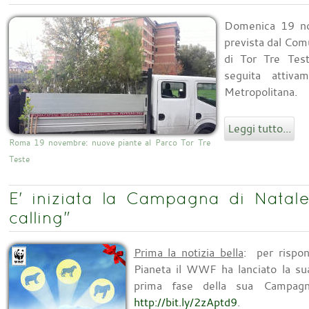
Domenica 19 nov
prevista dal Com
di Tor Tre Test
seguita atti
Metropolitana.
Leggi tutto...
Roma 19 novembre: nuove piante al Parco Tor Tre
Teste
E' iniziata la Campagna di Nata
calling"
Prima la notizia bella
: per rispo
Pianeta il WWF ha lanciato la sua
prima fase della sua Campag
http://bit.ly/2zAptd9
.