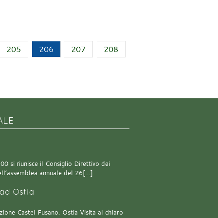
205
206
207
208
ALE
0 si riunisce il Consiglio Direttivo dei
 dell’assemblea annuale del 26[…]
ad Ostia
one Castel Fusano, Ostia Visita al chiaro