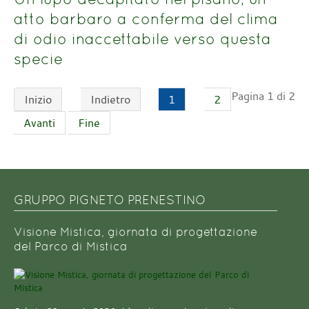
atto barbaro a conferma del clima
di odio inaccettabile verso questa
specie
Pagina 1 di 2
Inizio
Indietro
1
2
Avanti
Fine
GRUPPO PIGNETO PRENESTINO
Visione Mistica, giornata di progettazione
del Parco di Mistica