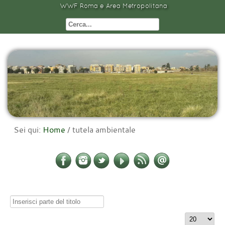
WWF Roma e Area Metropolitana
Sei qui:
Home
/
tutela ambientale
Inserisci
parte
Visualizza