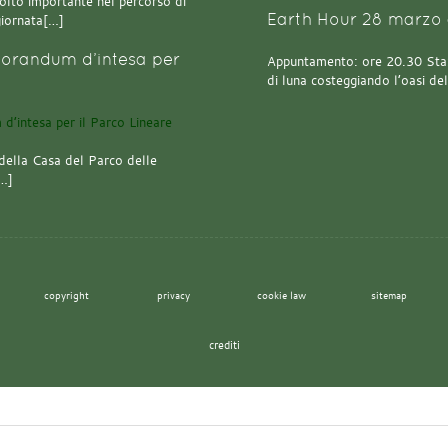
olto importante nel percorso di
Earth Hour 28 marzo 
giornata[…]
orandum d’intesa per
Appuntamento: ore 20.30 Stazi
di luna costeggiando l’oasi de
della Casa del Parco delle
[…]
copyright
privacy
cookie law
sitemap
crediti