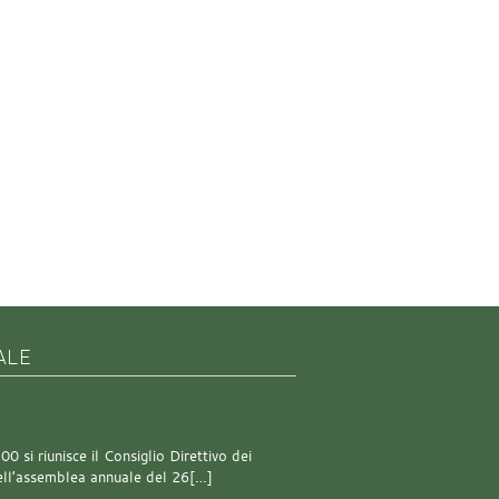
ALE
0 si riunisce il Consiglio Direttivo dei
 dell’assemblea annuale del 26[…]