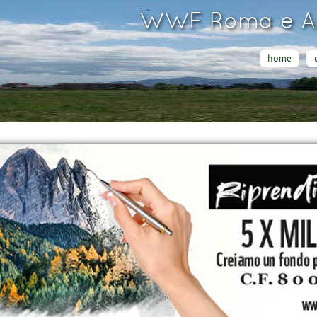
WWF Roma e Ar
home