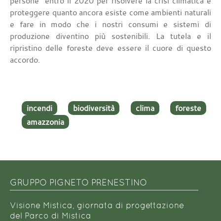
persone” entro il 2020 per risolvere la crisi climatica e
proteggere quanto ancora esiste come ambienti naturali
e fare in modo che i nostri consumi e sistemi di
produzione diventino più sostenibili. La tutela e il
ripristino delle foreste deve essere il cuore di questo
accordo.
incendi
biodiversità
clima
foreste
amazzonia
GRUPPO PIGNETO PRENESTINO
Visione Mistica, giornata di progettazione
del Parco di Mistica