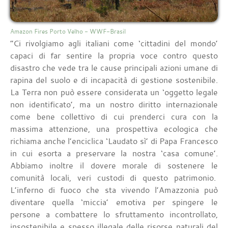
Amazon Fires Porto Velho - WWF-Brasil
“Ci rivolgiamo agli italiani come ‘cittadini del mondo’
capaci di far sentire la propria voce contro questo
disastro che vede tra le cause principali azioni umane di
rapina del suolo e di incapacità di gestione sostenibile.
La Terra non può essere considerata un ‘oggetto legale
non identificato’, ma un nostro diritto internazionale
come bene collettivo di cui prenderci cura con la
massima attenzione, una prospettiva ecologica che
richiama anche l’enciclica ‘Laudato sì’ di Papa Francesco
in cui esorta a preservare la nostra ‘casa comune’.
Abbiamo inoltre il dovere morale di sostenere le
comunità locali, veri custodi di questo patrimonio.
L’inferno di fuoco che sta vivendo l’Amazzonia può
diventare quella ‘miccia’ emotiva per spingere le
persone a combattere lo sfruttamento incontrollato,
insostenibile e spesso illegale delle risorse naturali del