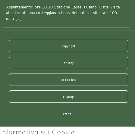
Appuntamento: ore 20.30 Stazione Castel Fusano, Ostia Visita
al chiaro di luna costeggiando l’oasi della duna, situata a 100
metri[…]
copyright
privacy
cookie law
sitemap
crediti
Informativa sui Cookie