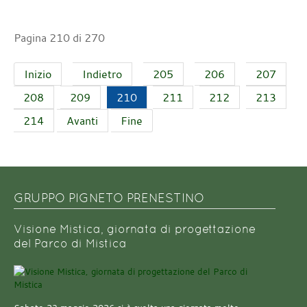
Pagina 210 di 270
Inizio
Indietro
205
206
207
208
209
210
211
212
213
214
Avanti
Fine
GRUPPO PIGNETO PRENESTINO
Visione Mistica, giornata di progettazione
del Parco di Mistica