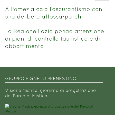
del
n.
titolo
A Pomezia cala l’oscurantismo con
una delibera affossa-parchi
La Regione Lazio ponga attenzione
ai piani di controllo faunistico e di
abbattimento
GRUPPO PIGNETO PRENESTINO
Visione Mistica, giornata di progettazione
del Parco di Mistica