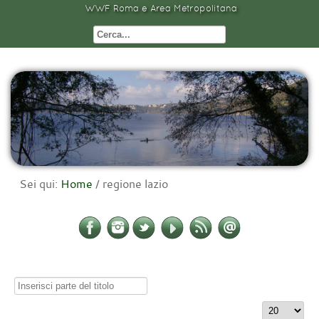
WWF Roma e Area Metropolitana
Sei qui:
Home
/
regione lazio
Inserisci
parte
Visualizza