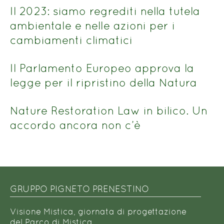
titolo
Il 2023: siamo regrediti nella tutela
ambientale e nelle azioni per i
cambiamenti climatici
Il Parlamento Europeo approva la
legge per il ripristino della Natura
Nature Restoration Law in bilico. Un
accordo ancora non c’è
GRUPPO PIGNETO PRENESTINO
Visione Mistica, giornata di progettazione
del Parco di Mistica