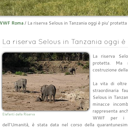
l WWF Roma
/
La riserva Selous in Tanzania oggi è piu' protetta
La riserva Selous in Tanzania oggi è 
La riserva Sel
protetta. Ma 
costruzione della
La vita di oltr
straordinaria fa
Selous in Tanzani
minacce incomb
rappresenta anch
Elefanti della Riserva
WWF per i s
dell’Umanità, è stata data nel corso della quarantunesi