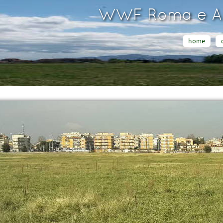
WWF Roma e Ar
home