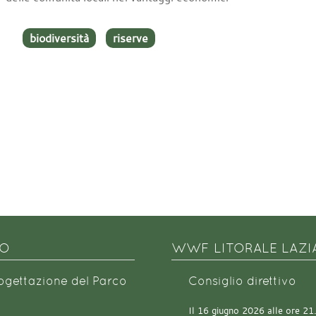
biodiversità
riserve
NO
WWF LITORALE LAZI
rogettazione del Parco
Consiglio direttivo
Il 16 giugno 2026 alle ore 21.0