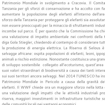
Patrimonio Mondiale in svolgimento a Cracovia. Il Comita
Tanzania per gli sforzi di conservazione e ha accolto con f
aumentare la popolazione degli elefanti all'interno dell'a
sforzo della Tanzania per proteggere gli elefanti sia assolu
non essere preoccupati per la minaccia di sfruttamenti indust
incombe sul parco. È per questo che la Commissione ha chie
una valutazione di impatto ambientale nei confronti della 
diga Gola Stiegler, chiedendo al contempo di considerare tutt
la produzione di energia elettrica. La Riserva di Selous è
selvagge africane: ospita popolazioni di elefanti, leoni, ippop
animali a rischio estinzione. Nonostante costituisca una gra
di sviluppo sostenibile collegato all’ecoturismo, quest’are
suoi valori straordinari di biodiversità a causa dei tanti inte
sui suoi territori ancora selvaggi. Nel 2014 l’UNESCO ha inser
Patrimonio Mondiale in Pericolo a causa della gravità de
elefanti. Il WWF chiede ora un maggiore sforzo nella lotta co
una valutazione degli impatti che le attività industriali p
riserva, maggiori investimenti in infrastrutture turistiche 
delle comunità locali nei vantaggi economici