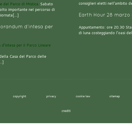
consiglieri eletti nell’ambito
Sabato
olto importante nel percorso di
Earth Hour 28 marzo 
giornata[…]
orandum d’intesa per
Appuntamento: ore 20.30 Stazi
di luna costeggiando l’oasi de
della Casa del Parco delle
[…]
copyright
privacy
cookie law
sitemap
crediti