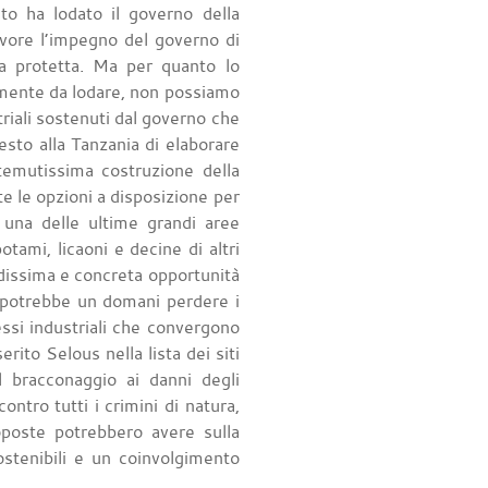
to ha lodato il governo della
avore l’impegno del governo di
rea protetta. Ma per quanto lo
tamente da lodare, non possiamo
riali sostenuti dal governo che
sto alla Tanzania di elaborare
temutissima costruzione della
e le opzioni a disposizione per
 una delle ultime grandi aree
otami, licaoni e decine di altri
ndissima e concreta opportunità
a potrebbe un domani perdere i
ressi industriali che convergono
ito Selous nella lista dei siti
l bracconaggio ai danni degli
ntro tutti i crimini di natura,
roposte potrebbero avere sulla
sostenibili e un coinvolgimento