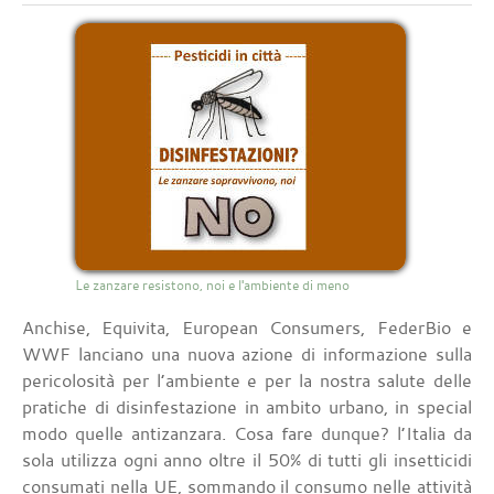
Le zanzare resistono, noi e l'ambiente di meno
Anchise, Equivita, European Consumers, FederBio e
WWF lanciano una nuova azione di informazione sulla
pericolosità per l’ambiente e per la nostra salute delle
pratiche di disinfestazione in ambito urbano, in special
modo quelle antizanzara. Cosa fare dunque? l’Italia da
sola utilizza ogni anno oltre il 50% di tutti gli insetticidi
consumati nella UE, sommando il consumo nelle attività