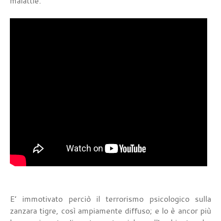
malattie.
E’ immotivato perciò il terrorismo psicologico sulla
zanzara tigre, così ampiamente diffuso; e lo è ancor più