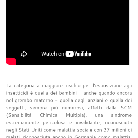
La categoria a maggiore rischio per l’esposizione agli
insetticidi è quella dei bambini - anche quando ancora
nel grembo materno - quella degli anziani e quella dei
soggetti, sempre più numerosi, affetti dalla SCM
(Sensibilità Chimica Multipla), una sindrome
estremamente pericolosa e invalidante, riconosciuta
negli Stati Uniti come malattia sociale con 37 milioni di
malati, riconosciuta anche in Germania come malattia,