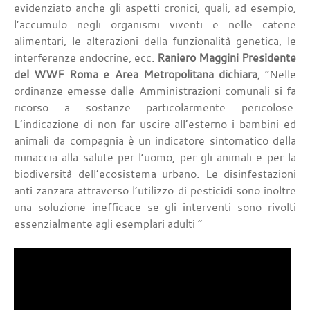
evidenziato anche gli aspetti cronici, quali, ad esempio,
l’accumulo negli organismi viventi e nelle catene
alimentari, le alterazioni della funzionalità genetica, le
interferenze endocrine, ecc.
Raniero Maggini Presidente
del WWF Roma e Area Metropolitana dichiara
; “Nelle
ordinanze emesse dalle Amministrazioni comunali si fa
ricorso a sostanze particolarmente pericolose.
L’indicazione di non far uscire all’esterno i bambini ed
animali da compagnia è un indicatore sintomatico della
minaccia alla salute per l’uomo, per gli animali e per la
biodiversità dell’ecosistema urbano. Le disinfestazioni
anti zanzara attraverso l’utilizzo di pesticidi sono inoltre
una soluzione inefficace se gli interventi sono rivolti
essenzialmente agli esemplari adulti “