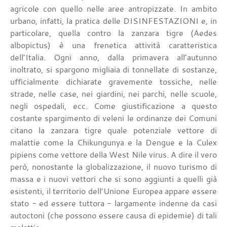
agricole con quello nelle aree antropizzate. In ambito
urbano, infatti, la pratica delle DISINFESTAZIONI e, in
particolare, quella contro la zanzara tigre (Aedes
albopictus) è una frenetica attività caratteristica
dell’Italia. Ogni anno, dalla primavera all’autunno
inoltrato, si spargono migliaia di tonnellate di sostanze,
ufficialmente dichiarate gravemente tossiche, nelle
strade, nelle case, nei giardini, nei parchi, nelle scuole,
negli ospedali, ecc. Come giustificazione a questo
costante spargimento di veleni le ordinanze dei Comuni
citano la zanzara tigre quale potenziale vettore di
malattie come la Chikungunya e la Dengue e la Culex
pipiens come vettore della West Nile virus. A dire il vero
però, nonostante la globalizzazione, il nuovo turismo di
massa e i nuovi vettori che si sono aggiunti a quelli già
esistenti, il territorio dell’Unione Europea appare essere
stato - ed essere tuttora - largamente indenne da casi
autoctoni (che possono essere causa di epidemie) di tali