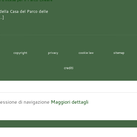
della Casa del Parco delle
[…]
copyright
privacy
cookie law
sitemap
crediti
 sessione di navigazione
Maggiori dettagli