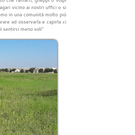
to che ramarri, gheppi o volpi
ari vicino ai nostri uffici o si
iamo in una comunità molto più
are ad osservarla e capirla ci
i sentirci meno soli"