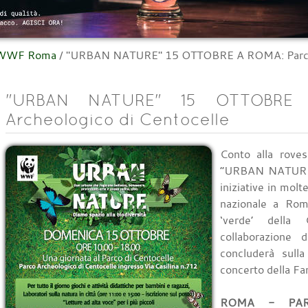
l WWF Roma
/
"URBAN NATURE" 15 OTTOBRE A ROMA: Parco A
"URBAN NATURE" 15 OTTOBRE 
Archeologico di Centocelle
Conto alla roves
“URBAN NATURE”
iniziative in molt
nazionale a Rom
‘verde’ della 
collaborazione d
concluderà sull
concerto della Fan
ROMA - PAR