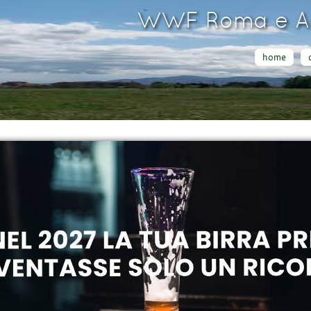
WWF Roma e Ar
home