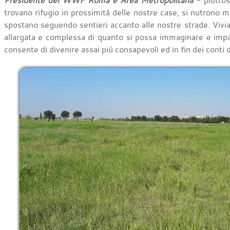
Presidente del WWF Roma e Area Metropolitana
- piuttos
trovano rifugio in prossimità delle nostre case, si nutrono mag
spostano seguendo sentieri accanto alle nostre strade. Viv
allargata e complessa di quanto si possa immaginare e impar
consente di divenire assai più consapevoli ed in fin dei conti d