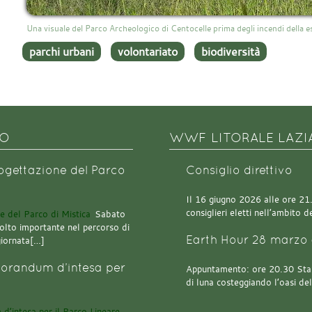
Una visuale del Parco Archeologico di Centocelle prima degli incendi della 
parchi urbani
volontariato
biodiversità
NO
WWF LITORALE LAZI
rogettazione del Parco
Consiglio direttivo
Il 16 giugno 2026 alle ore 21.0
consiglieri eletti nell’ambito
Sabato
olto importante nel percorso di
Earth Hour 28 marzo 
giornata[…]
orandum d’intesa per
Appuntamento: ore 20.30 Stazi
di luna costeggiando l’oasi de