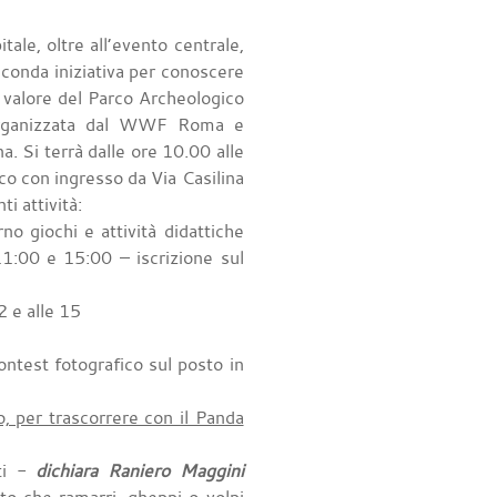
ale, oltre all’evento centrale,
econda iniziativa per conoscere
il valore del Parco Archeologico
organizzata dal WWF Roma e
. Si terrà dalle ore 10.00 alle
co con ingresso da Via Casilina
i attività:
rno giochi e attività didattiche
 11:00 e 15:00 – iscrizione sul
2 e alle 15
contest fotografico sul posto in
o, per trascorrere con il Panda
nti -
dichiara Raniero Maggini