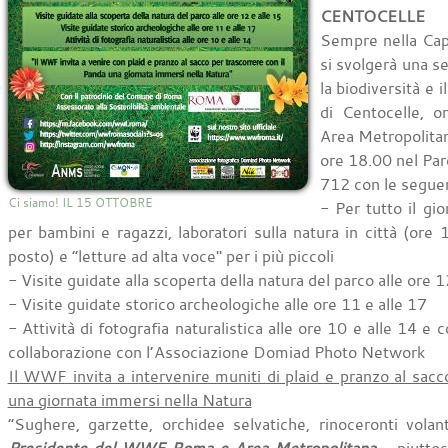
CENTOCELLE
Sempre nella Capit
si svolgerà una s
la biodiversità e 
di Centocelle, 
Area Metropolitana
ore 18.00 nel Par
712 con le seguent
Ci siamo! IL 15 OTTOBRE
- Per tutto il gio
per bambini e ragazzi, laboratori sulla natura in città (ore
posto) e “letture ad alta voce" per i più piccoli
- Visite guidate alla scoperta della natura del parco alle ore 1
- Visite guidate storico archeologiche alle ore 11 e alle 17
- Attività di fotografia naturalistica alle ore 10 e alle 14 e 
collaborazione con l’Associazione Domiad Photo Network
Il WWF invita a intervenire muniti di plaid e pranzo al sacc
una giornata immersi nella Natura
“Sughere, garzette, orchidee selvatiche, rinoceronti vola