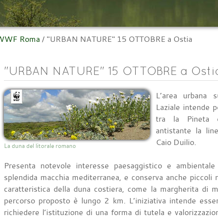
l WWF Roma
/
"URBAN NATURE" 15 OTTOBRE a Ostia
"URBAN NATURE" 15 OTTOBRE a Osti
L’area urbana s
Laziale intende p
tra la Pineta d
antistante la li
Caio Duilio.
La duna del litorale romano
Presenta notevole interesse paesaggistico e ambientale 
splendida macchia mediterranea, e conserva anche piccoli r
caratteristica della duna costiera, come la margherita di ma
percorso proposto è lungo 2 km. L’iniziativa intende esser
richiedere l’istituzione di una forma di tutela e valorizzaz