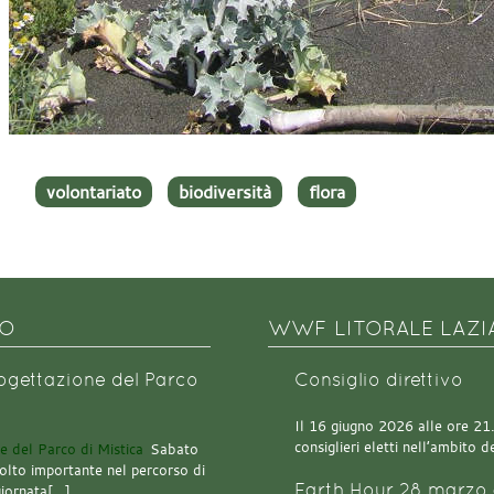
volontariato
biodiversità
flora
NO
WWF LITORALE LAZI
rogettazione del Parco
Consiglio direttivo
Il 16 giugno 2026 alle ore 21.0
consiglieri eletti nell’ambito
Sabato
olto importante nel percorso di
Earth Hour 28 marzo 
giornata[…]