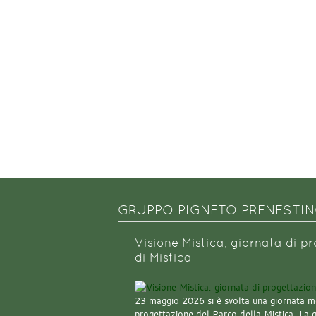
GRUPPO PIGNETO PRENESTI
Visione Mistica, giornata di p
di Mistica
23 maggio 2026 si è svolta una giornata m
progettazione del Parco della Mistica. La 