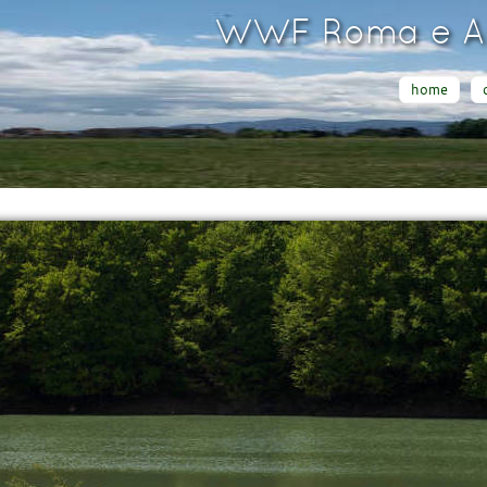
WWF Roma e Ar
home