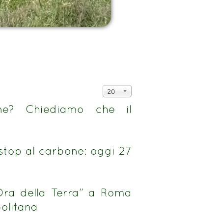
Visualizza
20
n.
one? Chiediamo che il
stop al carbone: oggi 27
Ora della Terra” a Roma
olitana