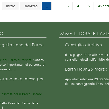
Inizio
Indietro
1
2
3
4
5
Avanti
NO
WWF LITORALE LAZI
rogettazione del Parco
Consiglio direttivo
Il 16 giugno 2026 alle ore 21.0
consiglieri eletti nell’ambito
Sabato
olto importante nel percorso di
Earth Hour 28 marzo 
giornata[…]
orandum d’intesa per
Appuntamento: ore 20.30 Stazi
di luna costeggiando l’oasi de
della Casa del Parco delle
[…]