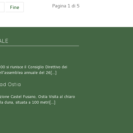
Pagina 1 di 5
Fine
ALE
0 si riunisce il Consiglio Direttivo dei
 dell’assemblea annuale del 26[…]
ad Ostia
one Castel Fusano, Ostia Visita al chiaro
lla duna, situata a 100 metri[…]