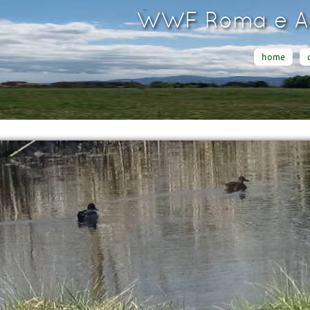
WWF Roma e Ar
home