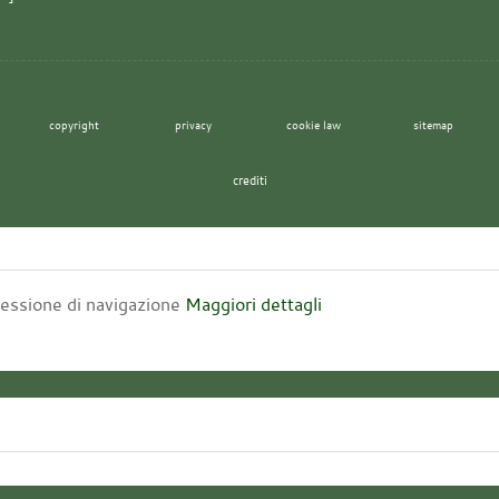
copyright
privacy
cookie law
sitemap
crediti
 sessione di navigazione
Maggiori dettagli