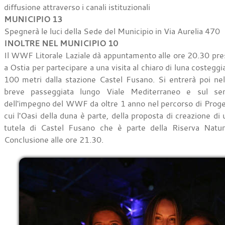
diffusione attraverso i canali istituzionali
MUNICIPIO 13
Spegnerà le luci della Sede del Municipio in Via Aurelia 470
INOLTRE NEL MUNICIPIO 10
Il WWF Litorale Laziale dà appuntamento alle ore 20.30 pre
a Ostia per partecipare a una visita al chiaro di luna costeggia
100 metri dalla stazione Castel Fusano. Si entrerà poi nel
breve passeggiata lungo Viale Mediterraneo e sul sen
dell'impegno del WWF da oltre 1 anno nel percorso di Proge
cui l'Oasi della duna è parte, della proposta di creazione d
tutela di Castel Fusano che è parte della Riserva Natur
Conclusione alle ore 21.30.