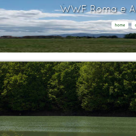
WWF Roma e Ar
home