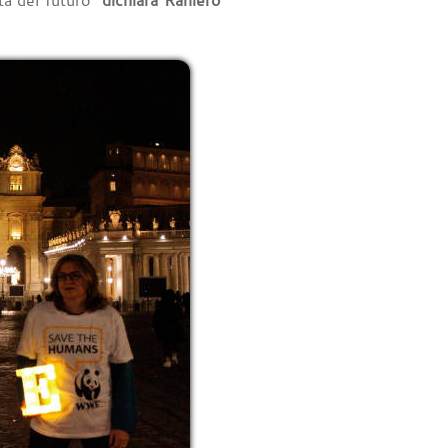
ta del futuro"
dichiara Raniero