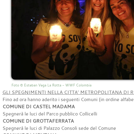
Foto © Esteban Vega La Rotta - WWF Colombia
GLI SPEGNIMENTI NELLA CITTA’ METROPOLITANA DI 
Fino ad ora hanno aderito i seguenti Comuni (in ordine alfabe
COMUNE DI CASTEL MADAMA
Spegnerà le luci del Parco pubblico Collicelli
COMUNE DI GROTTAFERRATA
Spegnerà le luci di Palazzo Consoli sede del Comune