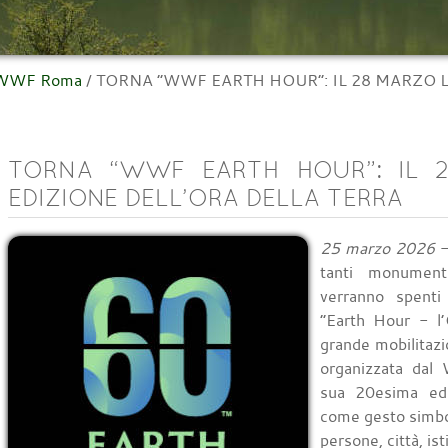
l WWF Roma
/
TORNA “WWF EARTH HOUR”: IL 28 MARZO L
TORNA “WWF EARTH HOUR”: IL 2
EDIZIONE DELL’ORA DELLA TERRA
25 marzo 2026
-
tanti monumenti
verranno spenti
“Earth Hour - l’
grande mobilitazi
organizzata dal
sua 20esima edi
come gesto simbo
persone, città, is