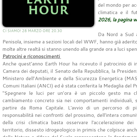
del mondo per acc
climatica e il f
2026, la pagina 
CI SIAMO! 28 MARZO ORE 20.30
Da Nord a Sud an
Penisola, insieme a sezioni locali del WWF, hanno già aderito 
molte altre realtà si stanno unendo alla grande ora a luci spe
Patrocini e riconoscimenti
Anche quest’anno Earth Hour ha ricevuto il patrocinio di imp
Camera dei deputati, il Senato della Repubblica, la Presidenza
Ministero dell’Ambiente e della Sicurezza Energetica (MAS
Comuni Italiani (ANCI) ed è stata conferita la Medaglia del P
"Spegnere le luci per un’ora è un piccolo gesto ma ch
cambiamento concreto sia nei comportamenti individuali, s
partire da Roma Capitale. L'avvio di un percorso di p
responsabilità nei confronti del prossimo, dell'intera comun
della crisi climatica basta osservare l'accelerazione de
territorio, dissesto idrogeologico in primis che colpisce anch