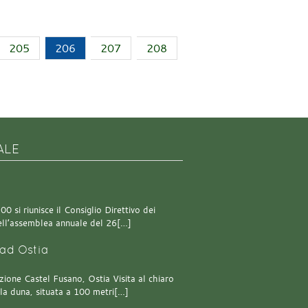
205
206
207
208
ALE
0 si riunisce il Consiglio Direttivo dei
 dell’assemblea annuale del 26[…]
ad Ostia
one Castel Fusano, Ostia Visita al chiaro
lla duna, situata a 100 metri[…]