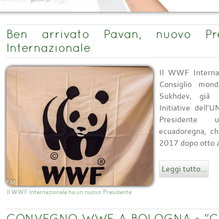
Ben arrivato Pavan, nuovo P
Internazionale
Il WWF Internaz
Consiglio mon
Sukhdev, già 
Initiative dell'
Presidente u
ecuadoregna, ch
2017 dopo otto an
Leggi tutto...
Il WWF Internazionale ha un nuovo Presidente
CONVEGNO WWF A BOLOGNA - "Cam