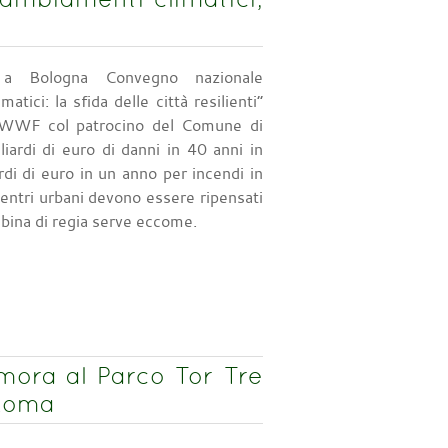
a Bologna Convegno nazionale
atici: la sfida delle città resilienti”
 WWF col patrocino del Comune di
iardi di euro di danni in 40 anni in
rdi di euro in un anno per incendi in
i centri urbani devono essere ripensati
abina di regia serve eccome.
ora al Parco Tor Tre
 Roma