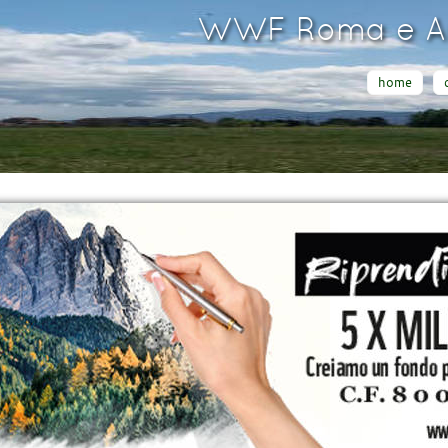
WWF Roma e Ar
home