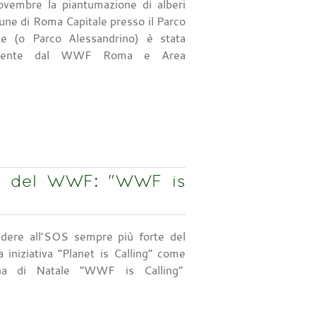
embre la piantumazione di alberi
une di Roma Capitale presso il Parco
e (o Parco Alessandrino) è stata
vamente dal WWF Roma e Area
le del WWF: "WWF is
ndere all’SOS sempre più forte del
 iniziativa “Planet is Calling” come
na di Natale “WWF is Calling”