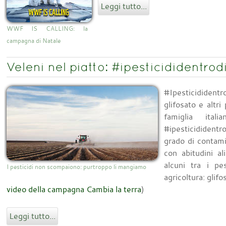
Leggi tutto...
WWF IS CALLING: la
campagna di Natale
Veleni nel piatto: #ipesticididentrod
#Ipesticididen
glifosato e altri
famiglia ital
#ipesticidident
grado di contami
con abitudini a
alcuni tra i pes
I pesticidi non scompaiono: purtroppo li mangiamo
agricoltura: glifos
video della campagna Cambia la terra
)
Leggi tutto...