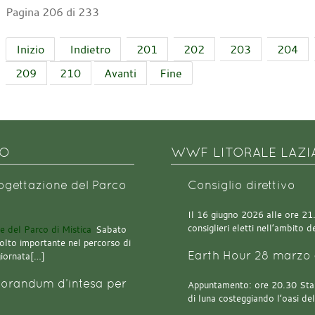
Pagina 206 di 233
Inizio
Indietro
201
202
203
204
209
210
Avanti
Fine
NO
WWF LITORALE LAZI
rogettazione del Parco
Consiglio direttivo
Il 16 giugno 2026 alle ore 21.0
consiglieri eletti nell’ambito
Sabato
olto importante nel percorso di
Earth Hour 28 marzo 
giornata[…]
orandum d’intesa per
Appuntamento: ore 20.30 Stazi
di luna costeggiando l’oasi de