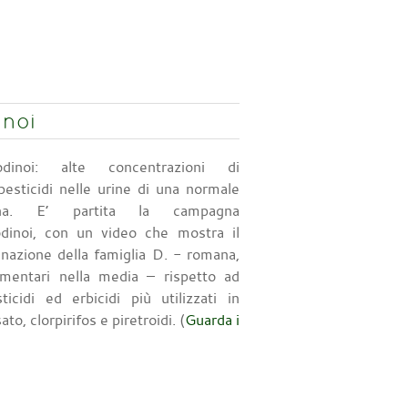
inoi
trodinoi: alte concentrazioni di
 pesticidi nelle urine di una normale
iana. E’ partita la campagna
rodinoi, con un video che mostra il
nazione della famiglia D. - romana,
limentari nella media – rispetto ad
ticidi ed erbicidi più utilizzati in
ato, clorpirifos e piretroidi. (
Guarda i