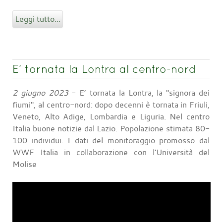
Leggi tutto...
E’ tornata la Lontra al centro-nord
2 giugno 2023
- E’ tornata la Lontra, la "signora dei
fiumi", al centro-nord: dopo decenni è tornata in Friuli,
Veneto, Alto Adige, Lombardia e Liguria. Nel centro
Italia buone notizie dal Lazio. Popolazione stimata 80-
100 individui. I dati del monitoraggio promosso dal
WWF Italia in collaborazione con l'Università del
Molise