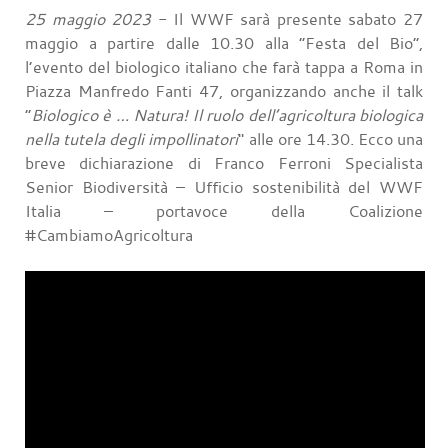
25 maggio 2023
- Il WWF sarà presente sabato 27
maggio a partire dalle 10.30 alla “Festa del Bio”,
l’evento del biologico italiano che farà tappa a Roma in
Piazza Manfredo Fanti 47, organizzando anche il talk
“
Biologico è … Natura! Il ruolo dell’agricoltura biologica
nella tutela degli impollinatori
" alle ore 14.30. Ecco una
breve dichiarazione di Franco Ferroni Specialista
Senior Biodiversità – Ufficio sostenibilità del WWF
Italia – portavoce della Coalizione
#CambiamoAgricoltura