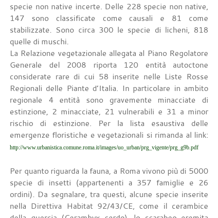
specie non native incerte. Delle 228 specie non native,
147 sono classificate come causali e 81 come
stabilizzate. Sono circa 300 le specie di licheni, 818
quelle di muschi.
La Relazione vegetazionale allegata al Piano Regolatore
Generale del 2008 riporta 120 entità autoctone
considerate rare di cui 58 inserite nelle Liste Rosse
Regionali delle Piante d’Italia. In particolare in ambito
regionale 4 entità sono gravemente minacciate di
estinzione, 2 minacciate, 21 vulnerabili e 31 a minor
rischio di estinzione. Per la lista esaustiva delle
emergenze floristiche e vegetazionali si rimanda al link:
http://www.urbanistica.comune.roma.it/images/uo_urban/prg_vigente/prg_g9b.pdf
Per quanto riguarda la fauna, a Roma vivono più di 5000
specie di insetti (appartenenti a 357 famiglie e 26
ordini). Da segnalare, tra questi, alcune specie inserite
nella Direttiva Habitat 92/43/CE, come il cerambice
della quercia (Cerambyx cerdo), lo scarabeo eremita