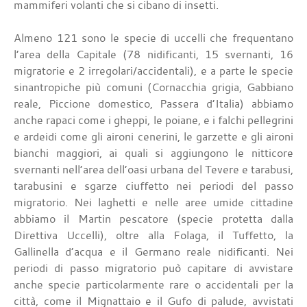
mammiferi volanti che si cibano di insetti.
Almeno 121 sono le specie di uccelli che frequentano
l’area della Capitale (78 nidificanti, 15 svernanti, 16
migratorie e 2 irregolari/accidentali), e a parte le specie
sinantropiche più comuni (Cornacchia grigia, Gabbiano
reale, Piccione domestico, Passera d’Italia) abbiamo
anche rapaci come i gheppi, le poiane, e i falchi pellegrini
e ardeidi come gli aironi cenerini, le garzette e gli aironi
bianchi maggiori, ai quali si aggiungono le nitticore
svernanti nell’area dell’oasi urbana del Tevere e tarabusi,
tarabusini e sgarze ciuffetto nei periodi del passo
migratorio. Nei laghetti e nelle aree umide cittadine
abbiamo il Martin pescatore (specie protetta dalla
Direttiva Uccelli), oltre alla Folaga, il Tuffetto, la
Gallinella d’acqua e il Germano reale nidificanti. Nei
periodi di passo migratorio può capitare di avvistare
anche specie particolarmente rare o accidentali per la
città, come il Mignattaio e il Gufo di palude, avvistati