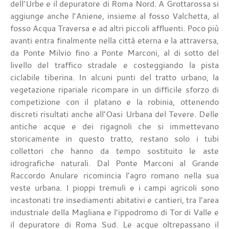
dell’Urbe e il depuratore di Roma Nord. A Grottarossa si
aggiunge anche l’Aniene, insieme al fosso Valchetta, al
fosso Acqua Traversa e ad altri piccoli affluenti. Poco più
avanti entra finalmente nella città eterna e la attraversa,
da Ponte Milvio fino a Ponte Marconi, al di sotto del
livello del traffico stradale e costeggiando la pista
ciclabile tiberina. In alcuni punti del tratto urbano, la
vegetazione ripariale ricompare in un difficile sforzo di
competizione con il platano e la robinia, ottenendo
discreti risultati anche all’Oasi Urbana del Tevere. Delle
antiche acque e dei rigagnoli che si immettevano
storicamente in questo tratto, restano solo i tubi
collettori che hanno da tempo sostituito le aste
idrografiche naturali. Dal Ponte Marconi al Grande
Raccordo Anulare ricomincia l’agro romano nella sua
veste urbana. I pioppi tremuli e i campi agricoli sono
incastonati tre insediamenti abitativi e cantieri, tra l’area
industriale della Magliana e l’ippodromo di Tor di Valle e
il depuratore di Roma Sud. Le acque oltrepassano il