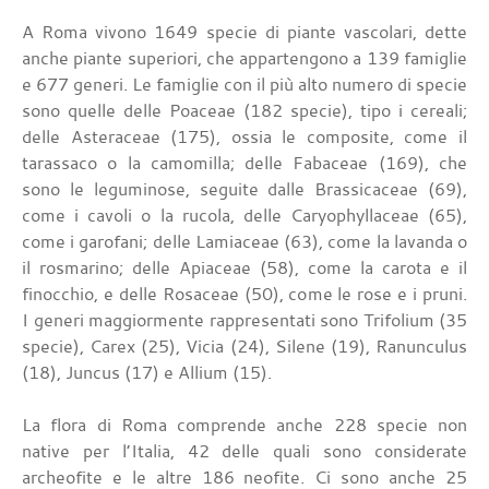
A Roma vivono 1649 specie di piante vascolari, dette
anche piante superiori, che appartengono a 139 famiglie
e 677 generi. Le famiglie con il più alto numero di specie
sono quelle delle Poaceae (182 specie), tipo i cereali;
delle Asteraceae (175), ossia le composite, come il
tarassaco o la camomilla; delle Fabaceae (169), che
sono le leguminose, seguite dalle Brassicaceae (69),
come i cavoli o la rucola, delle Caryophyllaceae (65),
come i garofani; delle Lamiaceae (63), come la lavanda o
il rosmarino; delle Apiaceae (58), come la carota e il
finocchio, e delle Rosaceae (50), come le rose e i pruni.
I generi maggiormente rappresentati sono Trifolium (35
specie), Carex (25), Vicia (24), Silene (19), Ranunculus
(18), Juncus (17) e Allium (15).
La flora di Roma comprende anche 228 specie non
native per l’Italia, 42 delle quali sono considerate
archeofite e le altre 186 neofite. Ci sono anche 25