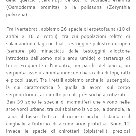
(Osmoderma eremita) e la polissena (Zerynthia
polyxena).
Fra i vertebrati, abbiamo 26 specie di erpetofauna (10 di
anfibi e 16 di rettili), tra cui popolazioni relitte di
salamandrina dagli occhiali, testuggine palustre europea
(sempre più minacciata dalle testuggini alloctone
introdotte dall’uomo nelle aree umide) e tartaruga di
terra. Frequente è l’incontro, nei parchi, del biacco, un
serpente assolutamente innocuo che si ciba di topi, ratti
e piccoli sauri. Tra i rettili abbiamo anche la luscengola,
la cui caratteristica è quella di avere, sul corpo
serpentiforme, arti molto piccoli, pressoché atrofizzati.
Ben 39 sono le specie di mammiferi che vivono nelle
aree verdi urbane, tra cui abbiamo la volpe, la donnola, la
faina, il tasso, l’istrice, il riccio e anche il daino e il
cinghiale all’interno di alcune aree protette. Sono 12
invece le specie di chirotteri (pipistrelli), preziosi