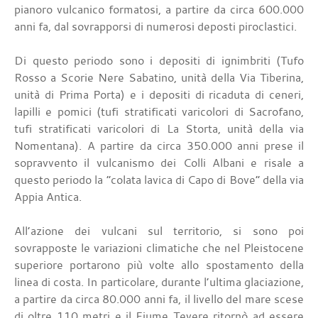
pianoro vulcanico formatosi, a partire da circa 600.000
anni fa, dal sovrapporsi di numerosi deposti piroclastici.
Di questo periodo sono i depositi di ignimbriti (Tufo
Rosso a Scorie Nere Sabatino, unità della Via Tiberina,
unità di Prima Porta) e i depositi di ricaduta di ceneri,
lapilli e pomici (tufi stratificati varicolori di Sacrofano,
tufi stratificati varicolori di La Storta, unità della via
Nomentana). A partire da circa 350.000 anni prese il
sopravvento il vulcanismo dei Colli Albani e risale a
questo periodo la “colata lavica di Capo di Bove” della via
Appia Antica.
All’azione dei vulcani sul territorio, si sono poi
sovrapposte le variazioni climatiche che nel Pleistocene
superiore portarono più volte allo spostamento della
linea di costa. In particolare, durante l’ultima glaciazione,
a partire da circa 80.000 anni fa, il livello del mare scese
di oltre 110 metri e il Fiume Tevere ritornò ad essere