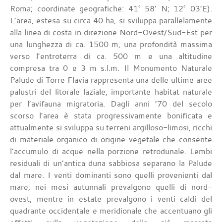
Roma; coordinate geografiche: 41° 58’ N; 12° 03’E).
L’area, estesa su circa 40 ha, si sviluppa parallelamente
alla linea di costa in direzione Nord-Ovest/Sud-Est per
una lunghezza di ca. 1500 m, una profondità massima
verso l’entroterra di ca. 500 m e una altitudine
compresa tra 0 e 3 m s.l.m. Il Monumento Naturale
Palude di Torre Flavia rappresenta una delle ultime aree
palustri del litorale laziale, importante habitat naturale
per l’avifauna migratoria. Dagli anni ’70 del secolo
scorso l’area è stata progressivamente bonificata e
attualmente si sviluppa su terreni argilloso-limosi, ricchi
di materiale organico di origine vegetale che consente
l’accumulo di acque nella porzione retrodunale. Lembi
residuali di un’antica duna sabbiosa separano la Palude
dal mare. I venti dominanti sono quelli provenienti dal
mare; nei mesi autunnali prevalgono quelli di nord-
ovest, mentre in estate prevalgono i venti caldi del
quadrante occidentale e meridionale che accentuano gli