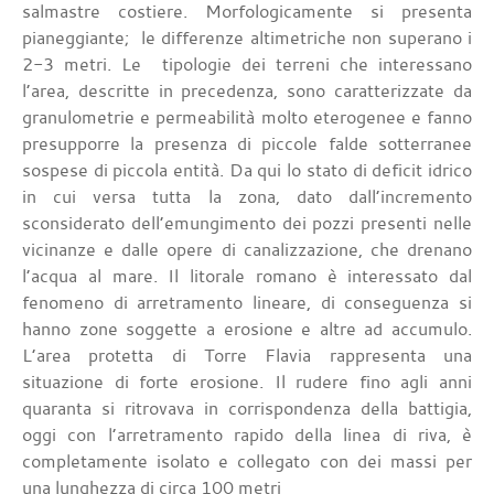
salmastre costiere. Morfologicamente si presenta
pianeggiante; le differenze altimetriche non superano i
2-3 metri. Le tipologie dei terreni che interessano
l’area, descritte in precedenza, sono caratterizzate da
granulometrie e permeabilità molto eterogenee e fanno
presupporre la presenza di piccole falde sotterranee
sospese di piccola entità. Da qui lo stato di deficit idrico
in cui versa tutta la zona, dato dall’incremento
sconsiderato dell’emungimento dei pozzi presenti nelle
vicinanze e dalle opere di canalizzazione, che drenano
l’acqua al mare. Il litorale romano è interessato dal
fenomeno di arretramento lineare, di conseguenza si
hanno zone soggette a erosione e altre ad accumulo.
L’area protetta di Torre Flavia rappresenta una
situazione di forte erosione. Il rudere fino agli anni
quaranta si ritrovava in corrispondenza della battigia,
oggi con l’arretramento rapido della linea di riva, è
completamente isolato e collegato con dei massi per
una lunghezza di circa 100 metri