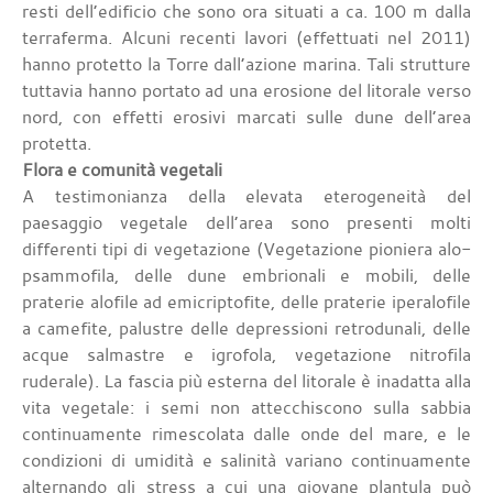
resti dell’edificio che sono ora situati a ca. 100 m dalla
terraferma. Alcuni recenti lavori (effettuati nel 2011)
hanno protetto la Torre dall’azione marina. Tali strutture
tuttavia hanno portato ad una erosione del litorale verso
nord, con effetti erosivi marcati sulle dune dell’area
protetta.
Flora e comunità vegetali
A testimonianza della elevata eterogeneità del
paesaggio vegetale dell’area sono presenti molti
differenti tipi di vegetazione (Vegetazione pioniera alo-
psammofila, delle dune embrionali e mobili, delle
praterie alofile ad emicriptofite, delle praterie iperalofile
a camefite, palustre delle depressioni retrodunali, delle
acque salmastre e igrofola, vegetazione nitrofila
ruderale). La fascia più esterna del litorale è inadatta alla
vita vegetale: i semi non attecchiscono sulla sabbia
continuamente rimescolata dalle onde del mare, e le
condizioni di umidità e salinità variano continuamente
alternando gli stress a cui una giovane plantula può