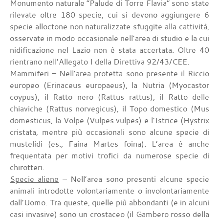
Monumento naturale “Palude di Torre Flavia” sono state
rilevate oltre 180 specie, cui si devono aggiungere 6
specie alloctone non naturalizzate sfuggite alla cattività,
osservate in modo occasionale nell’area di studio e la cui
nidificazione nel Lazio non è stata accertata. Oltre 40
rientrano nell’Allegato I della Direttiva 92/43/CEE.
Mammiferi
– Nell’area protetta sono presente il Riccio
europeo (Erinaceus europaeus), la Nutria (Myocastor
coypus), il Ratto nero (Rattus rattus), il Ratto delle
chiaviche (Rattus norvegicus), il Topo domestico (Mus
domesticus, la Volpe (Vulpes vulpes) e l’Istrice (Hystrix
cristata, mentre più occasionali sono alcune specie di
mustelidi (es., Faina Martes foina). L’area è anche
frequentata per motivi trofici da numerose specie di
chirotteri.
Specie aliene
– Nell’area sono presenti alcune specie
animali introdotte volontariamente o involontariamente
dall’Uomo. Tra queste, quelle più abbondanti (e in alcuni
casi invasive) sono un crostaceo (il Gambero rosso della