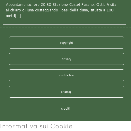
Appuntamento: ore 20.30 Stazione Castel Fusano, Ostia Visita
al chiaro di luna costeggiando l’oasi della duna, situata a 100
metri[…]
copyright
privacy
cookie law
sitemap
crediti
Informativa sui Cookie