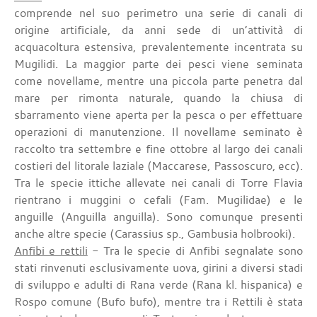
comprende nel suo perimetro una serie di canali di
origine artificiale, da anni sede di un’attività di
acquacoltura estensiva, prevalentemente incentrata su
Mugilidi. La maggior parte dei pesci viene seminata
come novellame, mentre una piccola parte penetra dal
mare per rimonta naturale, quando la chiusa di
sbarramento viene aperta per la pesca o per effettuare
operazioni di manutenzione. Il novellame seminato è
raccolto tra settembre e fine ottobre al largo dei canali
costieri del litorale laziale (Maccarese, Passoscuro, ecc).
Tra le specie ittiche allevate nei canali di Torre Flavia
rientrano i muggini o cefali (Fam. Mugilidae) e le
anguille (Anguilla anguilla). Sono comunque presenti
anche altre specie (Carassius sp., Gambusia holbrooki).
Anfibi e rettili
- Tra le specie di Anfibi segnalate sono
stati rinvenuti esclusivamente uova, girini a diversi stadi
di sviluppo e adulti di Rana verde (Rana kl. hispanica) e
Rospo comune (Bufo bufo), mentre tra i Rettili è stata