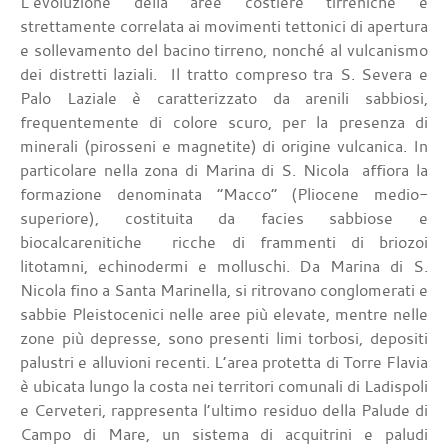
L’evoluzione della aree costiere tirreniche è
strettamente correlata ai movimenti tettonici di apertura
e sollevamento del bacino tirreno, nonché al vulcanismo
dei distretti laziali. Il tratto compreso tra S. Severa e
Palo Laziale è caratterizzato da arenili sabbiosi,
frequentemente di colore scuro, per la presenza di
minerali (pirosseni e magnetite) di origine vulcanica. In
particolare nella zona di Marina di S. Nicola affiora la
formazione denominata “Macco” (Pliocene medio-
superiore), costituita da facies sabbiose e
biocalcarenitiche ricche di frammenti di briozoi
litotamni, echinodermi e molluschi. Da Marina di S.
Nicola fino a Santa Marinella, si ritrovano conglomerati e
sabbie Pleistocenici nelle aree più elevate, mentre nelle
zone più depresse, sono presenti limi torbosi, depositi
palustri e alluvioni recenti. L’area protetta di Torre Flavia
è ubicata lungo la costa nei territori comunali di Ladispoli
e Cerveteri, rappresenta l’ultimo residuo della Palude di
Campo di Mare, un sistema di acquitrini e paludi