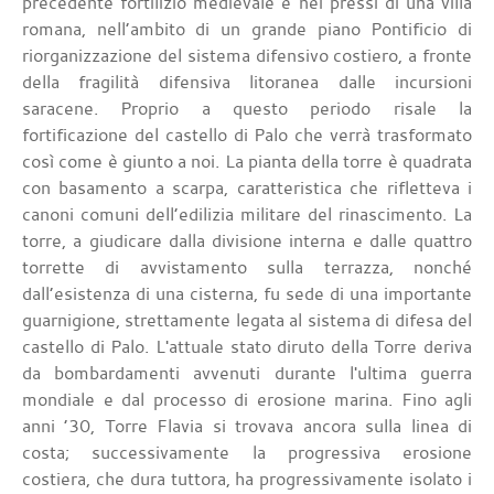
precedente fortilizio medievale e nei pressi di una villa
romana, nell’ambito di un grande piano Pontificio di
riorganizzazione del sistema difensivo costiero, a fronte
della fragilità difensiva litoranea dalle incursioni
saracene. Proprio a questo periodo risale la
fortificazione del castello di Palo che verrà trasformato
così come è giunto a noi. La pianta della torre è quadrata
con basamento a scarpa, caratteristica che rifletteva i
canoni comuni dell’edilizia militare del rinascimento. La
torre, a giudicare dalla divisione interna e dalle quattro
torrette di avvistamento sulla terrazza, nonché
dall’esistenza di una cisterna, fu sede di una importante
guarnigione, strettamente legata al sistema di difesa del
castello di Palo. L'attuale stato diruto della Torre deriva
da bombardamenti avvenuti durante l'ultima guerra
mondiale e dal processo di erosione marina. Fino agli
anni ’30, Torre Flavia si trovava ancora sulla linea di
costa; successivamente la progressiva erosione
costiera, che dura tuttora, ha progressivamente isolato i