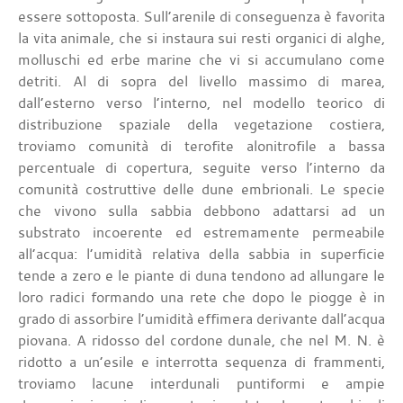
essere sottoposta. Sull’arenile di conseguenza è favorita
la vita animale, che si instaura sui resti organici di alghe,
molluschi ed erbe marine che vi si accumulano come
detriti. Al di sopra del livello massimo di marea,
dall’esterno verso l’interno, nel modello teorico di
distribuzione spaziale della vegetazione costiera,
troviamo comunità di terofite alonitrofile a bassa
percentuale di copertura, seguite verso l’interno da
comunità costruttive delle dune embrionali. Le specie
che vivono sulla sabbia debbono adattarsi ad un
substrato incoerente ed estremamente permeabile
all’acqua: l’umidità relativa della sabbia in superficie
tende a zero e le piante di duna tendono ad allungare le
loro radici formando una rete che dopo le piogge è in
grado di assorbire l’umidità effimera derivante dall’acqua
piovana. A ridosso del cordone dunale, che nel M. N. è
ridotto a un’esile e interrotta sequenza di frammenti,
troviamo lacune interdunali puntiformi e ampie