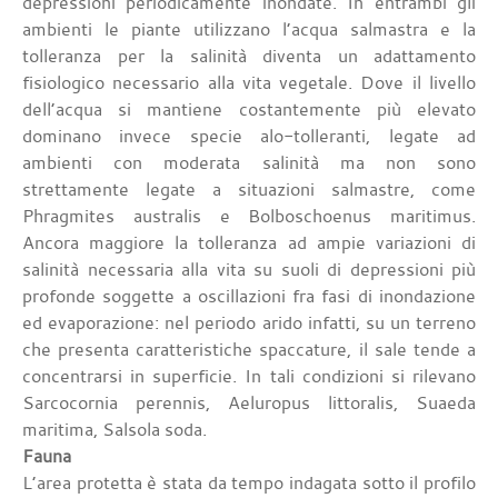
depressioni periodicamente inondate. In entrambi gli
ambienti le piante utilizzano l’acqua salmastra e la
tolleranza per la salinità diventa un adattamento
fisiologico necessario alla vita vegetale. Dove il livello
dell’acqua si mantiene costantemente più elevato
dominano invece specie alo-tolleranti, legate ad
ambienti con moderata salinità ma non sono
strettamente legate a situazioni salmastre, come
Phragmites australis e Bolboschoenus maritimus.
Ancora maggiore la tolleranza ad ampie variazioni di
salinità necessaria alla vita su suoli di depressioni più
profonde soggette a oscillazioni fra fasi di inondazione
ed evaporazione: nel periodo arido infatti, su un terreno
che presenta caratteristiche spaccature, il sale tende a
concentrarsi in superficie. In tali condizioni si rilevano
Sarcocornia perennis, Aeluropus littoralis, Suaeda
maritima, Salsola soda.
Fauna
L’area protetta è stata da tempo indagata sotto il profilo