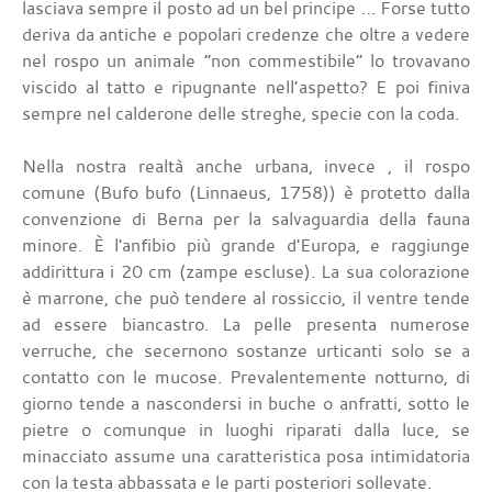
lasciava sempre il posto ad un bel principe … Forse tutto
deriva da antiche e popolari credenze che oltre a vedere
nel rospo un animale “non commestibile” lo trovavano
viscido al tatto e ripugnante nell’aspetto? E poi finiva
sempre nel calderone delle streghe, specie con la coda.
Nella nostra realtà anche urbana, invece , il rospo
comune (Bufo bufo (Linnaeus, 1758)) è protetto dalla
convenzione di Berna per la salvaguardia della fauna
minore. È l'anfibio più grande d'Europa, e raggiunge
addirittura i 20 cm (zampe escluse). La sua colorazione
è marrone, che può tendere al rossiccio, il ventre tende
ad essere biancastro. La pelle presenta numerose
verruche, che secernono sostanze urticanti solo se a
contatto con le mucose. Prevalentemente notturno, di
giorno tende a nascondersi in buche o anfratti, sotto le
pietre o comunque in luoghi riparati dalla luce, se
minacciato assume una caratteristica posa intimidatoria
con la testa abbassata e le parti posteriori sollevate.