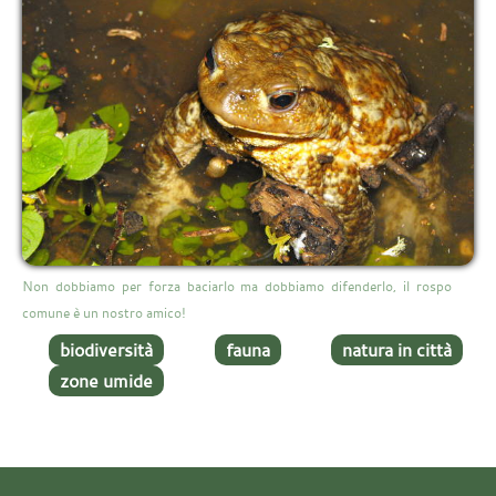
Non dobbiamo per forza baciarlo ma dobbiamo difenderlo, il rospo
comune è un nostro amico!
biodiversità
fauna
natura in città
zone umide