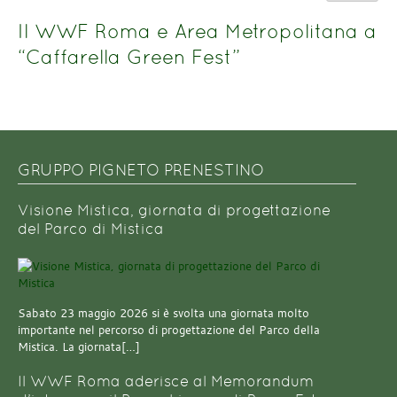
del
n.
titolo
Il WWF Roma e Area Metropolitana a
“Caffarella Green Fest”
GRUPPO PIGNETO PRENESTINO
Visione Mistica, giornata di progettazione
del Parco di Mistica
Sabato 23 maggio 2026 si è svolta una giornata molto
importante nel percorso di progettazione del Parco della
Mistica. La giornata[…]
Il WWF Roma aderisce al Memorandum