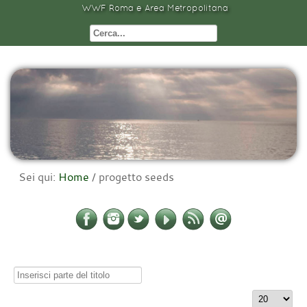
WWF Roma e Area Metropolitana
Sei qui:
Home
/
progetto seeds
Inserisci
parte
Visualizza