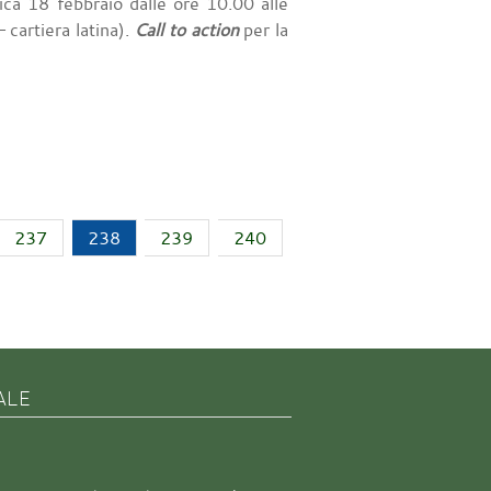
ica 18 febbraio dalle ore 10.00 alle
cartiera latina).
Call to action
per la
237
238
239
240
ALE