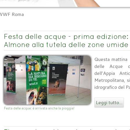
l WWF Roma
Festa delle acque - prima edizione: 
Almone alla tutela delle zone umide
Questa mattina 1
delle Acque o
dell’Appia A
Metropolitana, s
idrografico del P
Leggi tutto...
Festa delle acque: è arrivata anche la pioggia!