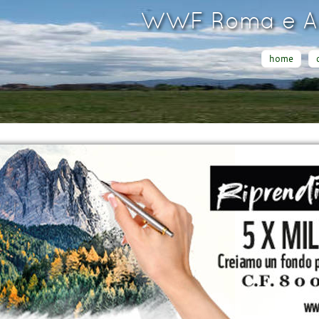
WWF Roma e Ar
home