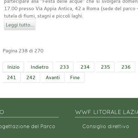
partecipare alla “Festa delle acque” che si svolgerà domen
17.00 presso Via Appia Antica, 42 a Roma (sede del parco – 
tutela di fiumi, stagni e piccoli laghi.
Leggi tutto...
Pagina 238 di 270
Inizio
Indietro
233
234
235
236
241
242
Avanti
Fine
NO
WWF LITORALE LAZI
rogettazione del Parco
Consiglio direttivo