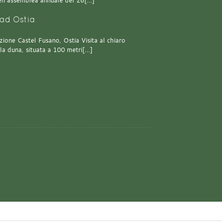
 dell’assemblea annuale del 26[…]
ad Ostia
one Castel Fusano, Ostia Visita al chiaro
lla duna, situata a 100 metri[…]