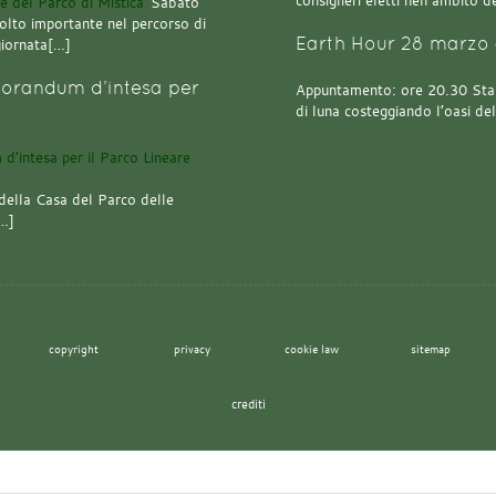
consiglieri eletti nell’ambito
Sabato
olto importante nel percorso di
Earth Hour 28 marzo 
giornata[…]
orandum d’intesa per
Appuntamento: ore 20.30 Stazi
di luna costeggiando l’oasi de
della Casa del Parco delle
[…]
copyright
privacy
cookie law
sitemap
crediti