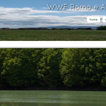
WWF Roma e Ar
home