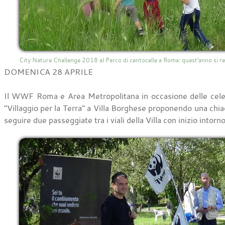
City Nature Challenge 2018 al Parco di centocelle a Roma: quest'anno si re
DOMENICA 28 APRILE
Il WWF Roma e Area Metropolitana in occasione delle celebr
"Villaggio per la Terra" a Villa Borghese proponendo una chiac
seguire due passeggiate tra i viali della Villa con inizio intorn