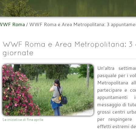
l WWF Roma
/
WWF Roma e Area Metropolitana: 3 appuntament
WWF Roma e Area Metropolitana: 3 
giornate
Un’altra settim
pasquale per i v
Metropolitana al
partecipare e co
appuntamenti i
messaggio di tute
grossi centri ur
per respingere 
Le iniziative di fine aprile
effetti estremi de