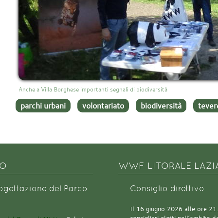
Anche a Villa Borghese importanti segnali di biodiversità
parchi urbani
volontariato
biodiversità
tever
NO
WWF LITORALE LAZI
rogettazione del Parco
Consiglio direttivo
Il 16 giugno 2026 alle ore 21.0