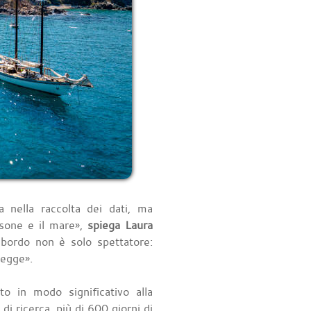
a nella raccolta dei dati, ma
rsone e il mare»,
spiega Laura
 bordo non è solo spettatore:
tegge».
to in modo significativo alla
i ricerca, più di 600 giorni di