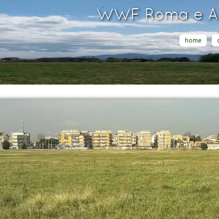
WWF Roma e Ar
home