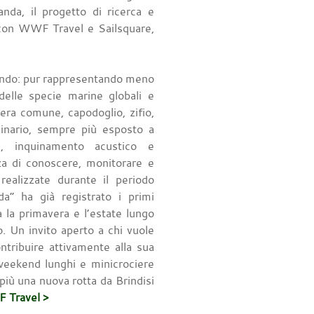
anda, il progetto di ricerca e
 con WWF Travel e Sailsquare,
mondo: pur rappresentando meno
 delle specie marine globali e
tera comune, capodoglio, zifio,
dinario, sempre più esposto a
ni, inquinamento acustico e
za di conoscere, monitorare e
ealizzate durante il periodo
” ha già registrato i primi
 la primavera e l’estate lungo
o. Un invito aperto a chi vuole
tribuire attivamente alla sua
 weekend lunghi e minicrociere
 più una nuova rotta da Brindisi
F Travel >