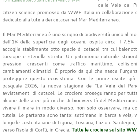
Formazione a bordo della barca a vela del WWF
delle Vele del P
citizen science promosso da WWF Italia in collaborazione
dedicato alla tutela dei cetacei nel Mar Mediterraneo.
Il Mar Mediterraneo è uno scrigno di biodiversità unico al 
dell’1% della superficie degli oceani, ospita circa il 7,5%
accoglie stabilmente otto specie di cetacei, tra cui balenot
tursiope e stenella striata. Un patrimonio naturale straor
pressioni crescenti come traffico marittimo, collisio
cambiamenti climatici. È proprio da qui che nasce l’urgen
proteggere questo ecosistema. Con le prime uscite già r
pasquale 2026, la nuova stagione de “Le Vele del Panda
avvistamenti di cetacei. Le crociere proseguiranno per tutta
alcune delle aree più ricche di biodiversità del Mediterrane
vivere il mare in modo diverso: non solo osservare, ma con
tutela. Le partenze sono tante: settimane in barca a vela,
lungo le coste italiane di Liguria, Toscana, Lazio e Sardegna,
verso l'isola di Corfù, in Grecia.
Tutte le crociere sul sito WW