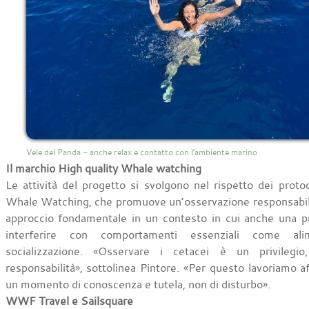
Vele del Panda - anche relax e contatto con l'ambiente marino
Il marchio High quality Whale watching
Le attività del progetto si svolgono nel rispetto dei proto
Whale Watching, che promuove un’osservazione responsabile 
approccio fondamentale in un contesto in cui anche una 
interferire con comportamenti essenziali come alim
socializzazione. «Osservare i cetacei è un privile
responsabilità», sottolinea Pintore. «Per questo lavoriamo a
un momento di conoscenza e tutela, non di disturbo».
WWF Travel e Sailsquare