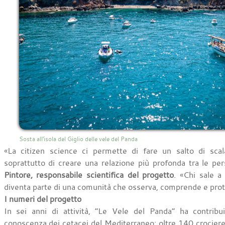
Sosta all'isola del Giglio delle vele del Panda
«La citizen science ci permette di fare un salto di scal
soprattutto di creare una relazione più profonda tra le pe
Pintore, responsabile scientifica del progetto
. «Chi sale a
diventa parte di una comunità che osserva, comprende e pro
I numeri del progetto
In sei anni di attività, “Le Vele del Panda” ha contribui
conoscenza dei cetacei del Mediterraneo: oltre 140 crociere d