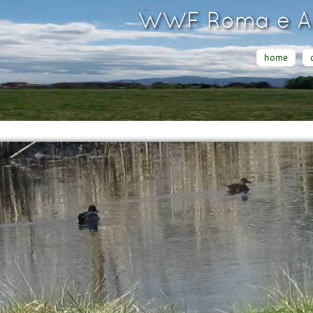
WWF Roma e Ar
home