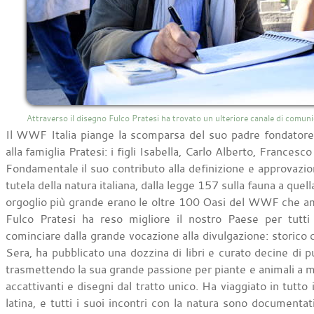
Attraverso il disegno Fulco Pratesi ha trovato un ulteriore canale di comuni
Il WWF Italia piange la scomparsa del suo padre fondator
alla famiglia Pratesi: i figli Isabella, Carlo Alberto, Francesco
Fondamentale il suo contributo alla definizione e approvazio
tutela della natura italiana, dalla legge 157 sulla fauna a quel
orgoglio più grande erano le oltre 100 Oasi del WWF che a
Fulco Pratesi ha reso migliore il nostro Paese per tutti q
cominciare dalla grande vocazione alla divulgazione: storico c
Sera, ha pubblicato una dozzina di libri e curato decine di p
trasmettendo la sua grande passione per piante e animali a mili
accattivanti e disegni dal tratto unico. Ha viaggiato in tutto 
latina, e tutti i suoi incontri con la natura sono documentati