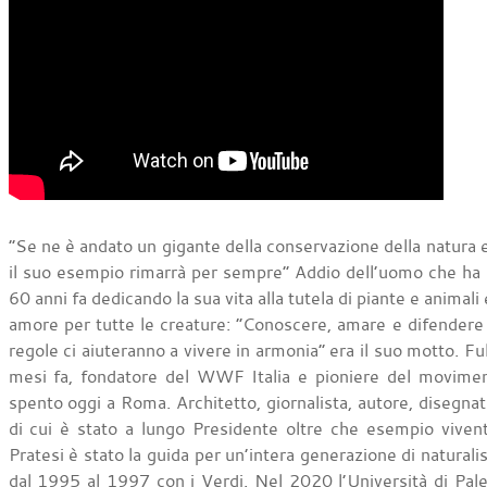
“Se ne è andato un gigante della conservazione della natura e
il suo esempio rimarrà per sempre” Addio dell’uomo che ha 
60 anni fa dedicando la sua vita alla tutela di piante e animal
amore per tutte le creature: “Conoscere, amare e difendere 
regole ci aiuteranno a vivere in armonia” era il suo motto. Fu
mesi fa, fondatore del WWF Italia e pioniere del movimento
spento oggi a Roma. Architetto, giornalista, autore, disegna
di cui è stato a lungo Presidente oltre che esempio vivent
Pratesi è stato la guida per un’intera generazione di naturali
dal 1995 al 1997 con i Verdi. Nel 2020 l’Università di Pale