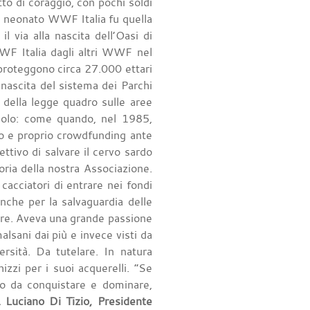
tto di coraggio, con pochi soldi
del neonato WWF Italia fu quella
il via alla nascita dell’Oasi di
WF Italia dagli altri WWF nel
proteggono circa 27.000 ettari
 nascita del sistema dei Parchi
e della legge quadro sulle aree
acolo: come quando, nel 1985,
ero e proprio crowdfunding ante
ettivo di salvare il cervo sardo
oria della nostra Associazione.
 cacciatori di entrare nei fondi
anche per la salvaguardia delle
dare. Aveva una grande passione
malsani dai più e invece visti da
rsità. Da tutelare. In natura
izzi per i suoi acquerelli. “Se
o da conquistare e dominare,
a. Luciano Di Tizio, Presidente