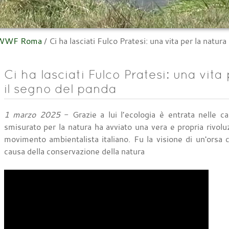
l WWF Roma
/
Ci ha lasciati Fulco Pratesi: una vita per la natur
Ci ha lasciati Fulco Pratesi: una vita
il segno del panda
1 marzo 2025
- Grazie a lui l’ecologia è entrata nelle cas
smisurato per la natura ha avviato una vera e propria rivoluz
movimento ambientalista italiano. Fu la visione di un'orsa co
causa della conservazione della natura