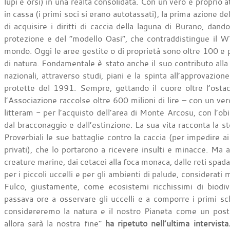
lupi e orsi) in una realtà consolidata. Con un vero e proprio a
in cassa (i primi soci si erano autotassati), la prima azione 
di acquisire i diritti di caccia della laguna di Burano, dando 
protezione e del “modello Oasi”, che contraddistingue il W
mondo. Oggi le aree gestite o di proprietà sono oltre 100 e 
di natura. Fondamentale è stato anche il suo contributo alla
nazionali, attraverso studi, piani e la spinta all’approvazion
protette del 1991. Sempre, gettando il cuore oltre l’ost
l’Associazione raccolse oltre 600 milioni di lire – con un v
litteram - per l’acquisto dell’area di Monte Arcosu, con l’obi
dal bracconaggio e dall’estinzione. La sua vita racconta la st
Proverbiali le sue battaglie contro la caccia (per impedire ai
privati), che lo portarono a ricevere insulti e minacce. Ma 
creature marine, dai cetacei alla foca monaca, dalle reti spa
per i piccoli uccelli e per gli ambienti di palude, considerati 
Fulco, giustamente, come ecosistemi ricchissimi di biodive
passava ore a osservare gli uccelli e a comporre i primi sch
considereremo la natura e il nostro Pianeta come un post
allora sarà la nostra fine”
ha ripetuto nell’ultima intervist