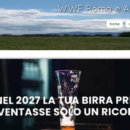
WWF Roma e Ar
home