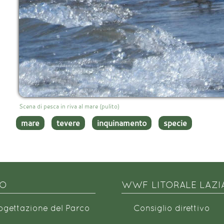
Scena di pesca in riva al mare (pulito)
mare
tevere
inquinamento
specie
NO
WWF LITORALE LAZI
rogettazione del Parco
Consiglio direttivo