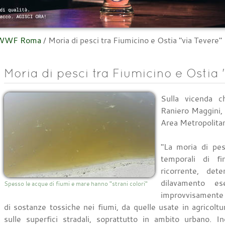
l WWF Roma
/
Moria di pesci tra Fiumicino e Ostia "via Tevere"
Moria di pesci tra Fiumicino e Ostia 
Sulla vicenda c
Raniero Maggini
Area Metropolita
"La moria di pes
temporali di f
ricorrente, det
dilavamento es
Spesso le acque di fiumi e mare hanno "strani colori"
improvvisamente 
di sostanze tossiche nei fiumi, da quelle usate in agricolt
sulle superfici stradali, soprattutto in ambito urbano. 