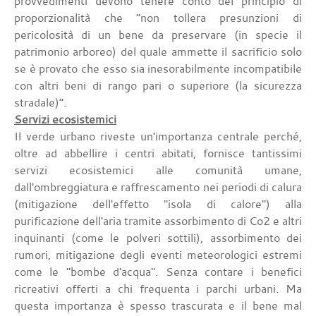
provvedimenti devono tenere conto del principio di
proporzionalità che “non tollera presunzioni di
pericolosità di un bene da preservare (in specie il
patrimonio arboreo) del quale ammette il sacrificio solo
se è provato che esso sia inesorabilmente incompatibile
con altri beni di rango pari o superiore (la sicurezza
stradale)”.
Servizi ecosistemici
Il verde urbano riveste un'importanza centrale perché,
oltre ad abbellire i centri abitati, fornisce tantissimi
servizi ecosistemici alle comunità umane,
dall'ombreggiatura e raffrescamento nei periodi di calura
(mitigazione dell'effetto "isola di calore") alla
purificazione dell'aria tramite assorbimento di Co2 e altri
inquinanti (come le polveri sottili), assorbimento dei
rumori, mitigazione degli eventi meteorologici estremi
come le "bombe d'acqua". Senza contare i benefici
ricreativi offerti a chi frequenta i parchi urbani. Ma
questa importanza è spesso trascurata e il bene mal