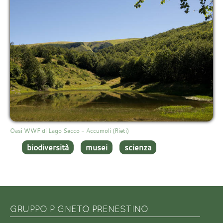
Oasi WWF di Lago Secco - Accumoli (Rieti)
biodiversità
musei
scienza
GRUPPO PIGNETO PRENESTINO