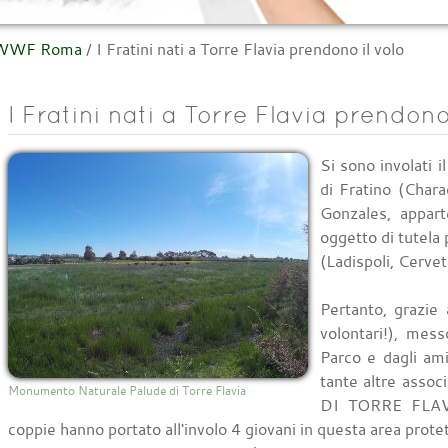
l WWF Roma
/
I Fratini nati a Torre Flavia prendono il volo
I Fratini nati a Torre Flavia prendono 
Si sono involati i
di Fratino (Char
Gonzales, appart
oggetto di tutela 
(Ladispoli, Cervet
Pertanto, grazie
volontari!), mess
Parco e dagli am
tante altre asso
Monumento Naturale Palude di Torre Flavia
DI TORRE FLAVI
coppie hanno portato all'involo 4 giovani in questa area protet