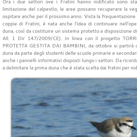
Ora i due settori ove i Fratini hanno nidificato sono stat
limitazione del calpestìo, le aree possano recuperare la v
ospitare anche per il prossimo anno. Vista la frequentazione d
coppie di Fratini, è nata anche l'idea di continuare nell'oper
duna, così da costituire un sistema protetto a disposizione di
All. 1 Dir 147/2009/CE). In linea con il progetto T
PROTETTA GESTITA DAI BAMBINI, da ottobre si partirà con l
duna da parte degli studenti delle scuole primarie e seconda
anche i pannelli informativi disposti lungo i settori. Da ricor
a delimitare la prima duna che è stata scelta dai fratini per nid