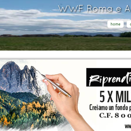
WWF Roma e Ar
home