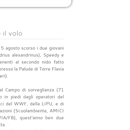
il volo
l 5 agosto scorso i due giovani
adrius alexandrinus), Speedy e
enenti al secondo nido fatto
presso la Palude di Torre Flavia
eri).
 al Campo di sorveglianza (71
o in piedi dagli operatori del
ici del WWF, della LIPU, e di
ciazioni (Scuolambiente, AMICI
A/FB), quest'anno ben due
ta.