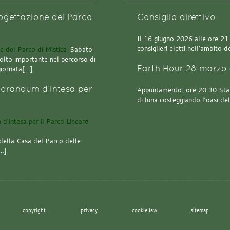
rogettazione del Parco
Consiglio direttivo
Il 16 giugno 2026 alle ore 21.0
consiglieri eletti nell’ambito
Sabato
olto importante nel percorso di
Earth Hour 28 marzo 
giornata[…]
orandum d’intesa per
Appuntamento: ore 20.30 Stazi
di luna costeggiando l’oasi de
della Casa del Parco delle
[…]
copyright
privacy
cookie law
sitemap