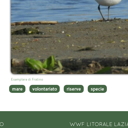
Esemplare di Fratino
mare
volontariato
riserve
specie
NO
WWF LITORALE LAZI