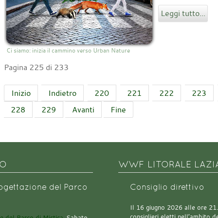
Leggi tutto...
Ci siamo: inizia il cammino verso Urban Nature
Pagina 225 di 233
Inizio
Indietro
220
221
222
223
228
229
Avanti
Fine
NO
WWF LITORALE LAZI
rogettazione del Parco
Consiglio direttivo
Il 16 giugno 2026 alle ore 21.0
consiglieri eletti nell’ambito
Sabato