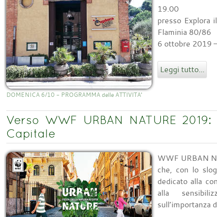
19.00
presso Explora 
Flaminia 80/86
6 ottobre 2019 –
Leggi tutto...
DOMENICA 6/10 - PROGRAMMA delle ATTIVITA'
Verso WWF URBAN NATURE 2019: 
Capitale
WWF URBAN NAT
che, con lo slog
dedicato alla co
alla sensibil
sull’importanza de