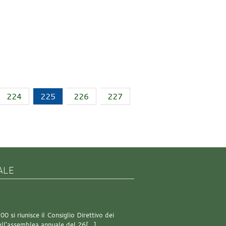
224
225
226
227
ALE
0 si riunisce il Consiglio Direttivo dei
 dell’assemblea annuale del 26[…]