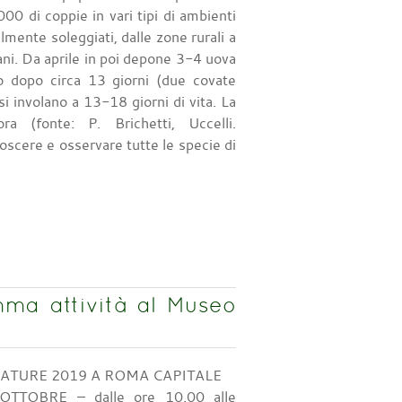
 di coppie in vari tipi di ambienti
ilmente soleggiati, dalle zone rurali a
bani. Da aprile in poi depone 3-4 uova
o dopo circa 13 giorni (due covate
 si involano a 13-18 giorni di vita. La
ra (fonte: P. Brichetti, Uccelli.
oscere e osservare tutte le specie di
a attività al Museo
TURE 2019 A ROMA CAPITALE
TOBRE – dalle ore 10.00 alle