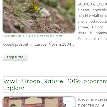
500000 e 1000000
alberati, preferib
parchi e viali ur
che si schiudon
annue). I piccoli
dieta è granivo
Coloratissimo, si nutre di semi e piccoli insetti
Conoscere, ricon
uccelli presenti in Europa, Novara 2004).
Leggi tutto...
WWF Urban Nature 2019: programm
Explora
WWF URBAN NA
DOMENICA 6 OT