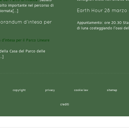
olto importante nel percorso di
Earth Hour 28 marzo 
giornata[…]
orandum d’intesa per
Appuntamento: ore 20.30 Stazi
di luna costeggiando l’oasi de
della Casa del Parco delle
[…]
copyright
privacy
cookie law
sitemap
crediti