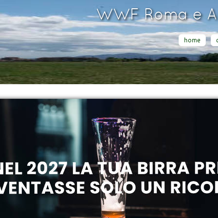
WWF Roma e Ar
home