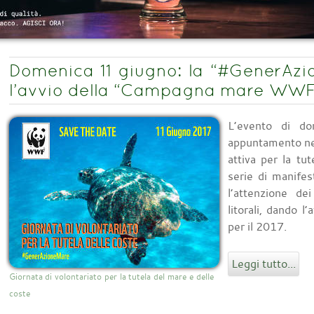
Domenica 11 giugno: la “#GenerAzio
l’avvio della “Campagna mare WWF
L’evento di do
appuntamento ne
attiva per la tu
serie di manifes
l’attenzione de
litorali, dand
per il 2017.
Leggi tutto...
Giornata di volontariato per la tutela del mare e delle
coste