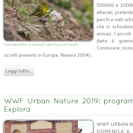
500000 e 1000000
alberati, preferib
parchi e viali ur
che si schiudon
annue). I piccoli
dieta è granivo
Coloratissimo, si nutre di semi e piccoli insetti
Conoscere, ricon
uccelli presenti in Europa, Novara 2004).
Leggi tutto...
WWF Urban Nature 2019: programm
Explora
WWF URBAN NA
DOMENICA 6 OT