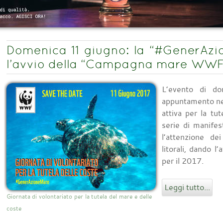
Domenica 11 giugno: la “#GenerAzio
l’avvio della “Campagna mare WWF
L’evento di do
appuntamento ne
attiva per la tu
serie di manifes
l’attenzione de
litorali, dand
per il 2017.
Leggi tutto...
Giornata di volontariato per la tutela del mare e delle
coste