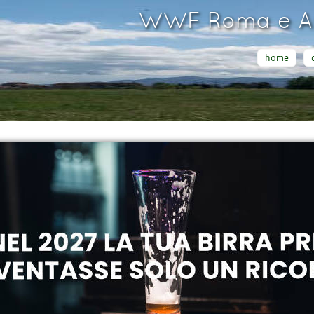
WWF Roma e Ar
home