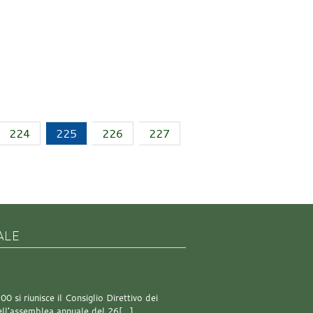
224
225
226
227
ALE
0 si riunisce il Consiglio Direttivo dei
 dell’assemblea annuale del 26[…]