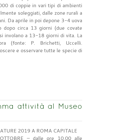
 di coppie in vari tipi di ambienti
ilmente soleggiati, dalle zone rurali a
bani. Da aprile in poi depone 3-4 uova
o dopo circa 13 giorni (due covate
 si involano a 13-18 giorni di vita. La
ra (fonte: P. Brichetti, Uccelli.
oscere e osservare tutte le specie di
a attività al Museo
TURE 2019 A ROMA CAPITALE
TOBRE – dalle ore 10.00 alle