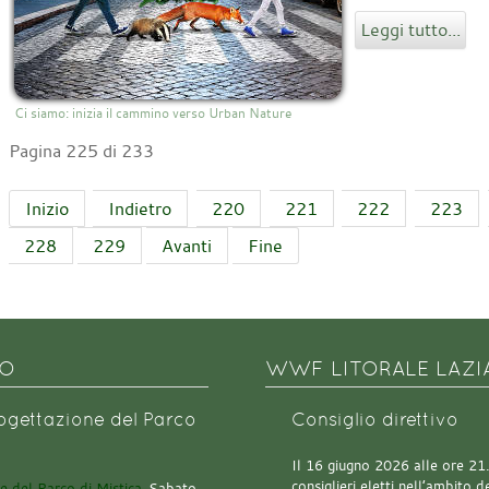
Leggi tutto...
Ci siamo: inizia il cammino verso Urban Nature
Pagina 225 di 233
Inizio
Indietro
220
221
222
223
228
229
Avanti
Fine
NO
WWF LITORALE LAZI
rogettazione del Parco
Consiglio direttivo
Il 16 giugno 2026 alle ore 21.0
consiglieri eletti nell’ambito
Sabato