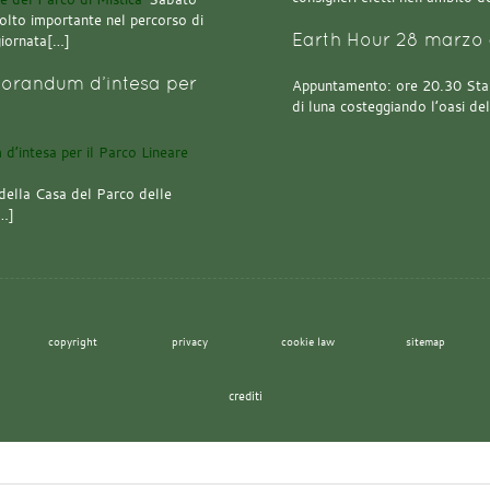
olto importante nel percorso di
Earth Hour 28 marzo 
giornata[…]
orandum d’intesa per
Appuntamento: ore 20.30 Stazi
di luna costeggiando l’oasi de
della Casa del Parco delle
[…]
copyright
privacy
cookie law
sitemap
crediti