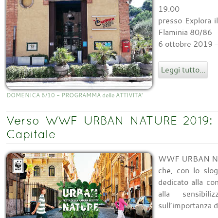
19.00
presso Explora 
Flaminia 80/86
6 ottobre 2019 –
Leggi tutto...
DOMENICA 6/10 - PROGRAMMA delle ATTIVITA'
Verso WWF URBAN NATURE 2019: 
Capitale
WWF URBAN NAT
che, con lo slog
dedicato alla co
alla sensibil
sull’importanza de