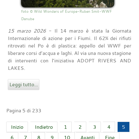
foto © Wild Wonders of Europe-Ruben Smit-WWF
Danube
15 marzo 2026
- Il 14 marzo è stata la Giornata
Internazionale di azione per i Fiumi. Il 62% dei rifiuti
ritrovati nel Po è di plastica: appello del WWF per
liberare corsi d’acqua e laghi. Al via una nuova stagione
di interventi con l’iniziativa ADOPT RIVERS AND
LAKES.
Leggi tutto...
Pagina 5 di 233
Inizio
Indietro
1
2
3
4
5
6
7
8
9
10
Avanti
Fine