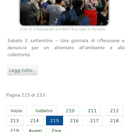
Il sit-in a Pescara per dire BASTA ai roghi in Abruzzo
Sabato 2 settembre - Una giornata di riflessione e
denuncia per un attentato all’ambiente e alla
collettività.
Leggi tutto...
Pagina 215 di 233
Inizio
Indietro
210
211
212
213
214
215
216
217
218
219
Avanti
Fine