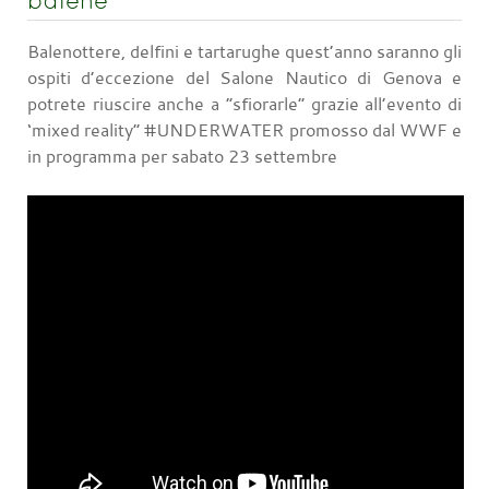
Balenottere, delfini e tartarughe quest’anno saranno gli
ospiti d’eccezione del Salone Nautico di Genova e
potrete riuscire anche a “sfiorarle” grazie all’evento di
‘mixed reality” #UNDERWATER promosso dal WWF e
in programma per sabato 23 settembre