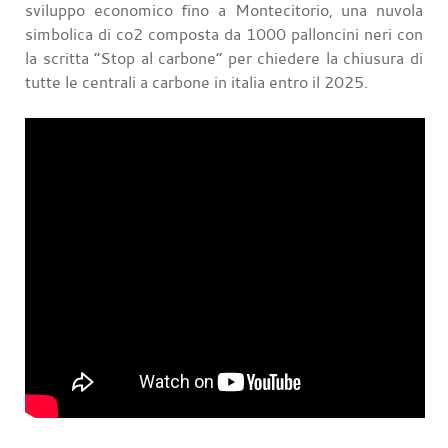
sviluppo economico fino a Montecitorio, una nuvola
simbolica di co2 composta da 1000 palloncini neri con
la scritta “Stop al carbone” per chiedere la chiusura di
tutte le centrali a carbone in italia entro il 2025.