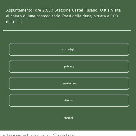
Appuntamento: ore 20.30 Stazione Castel Fusano, Ostia Visita
al chiaro di luna costeggiando l’oasi della duna, situata a 100
metri[…]
copyright
privacy
cookie law
sitemap
crediti
Informativa sui Cookie