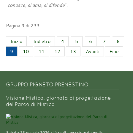
conosce, si ama, si difende
”.
Pagina 9 di 233
Inizio
Indietro
4
5
6
7
8
9
10
11
12
13
Avanti
Fine
GRUPPO PIGNETO PRENESTINO
Visione Mistica, giornata di progettazione
del Parco di Mistica
Sabato 23 maggio 2026 si è svolta una giornata molto