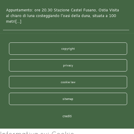
Appuntamento: ore 20.30 Stazione Castel Fusano, Ostia Visita
al chiaro di luna costeggiando l’oasi della duna, situata a 100
metri[…]
copyright
privacy
cookie law
sitemap
crediti
Informativa sui Cookie