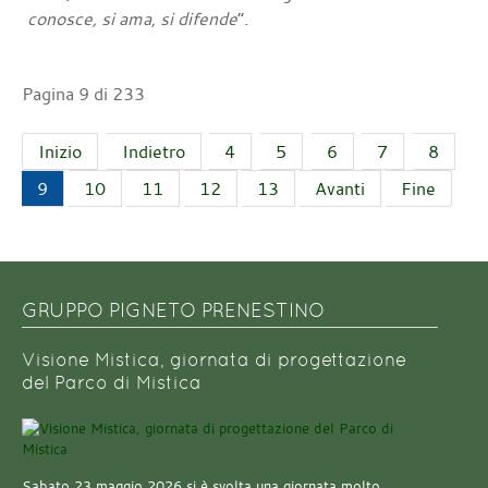
conosce, si ama, si difende
”.
Pagina 9 di 233
Inizio
Indietro
4
5
6
7
8
9
10
11
12
13
Avanti
Fine
GRUPPO PIGNETO PRENESTINO
Visione Mistica, giornata di progettazione
del Parco di Mistica
Sabato 23 maggio 2026 si è svolta una giornata molto