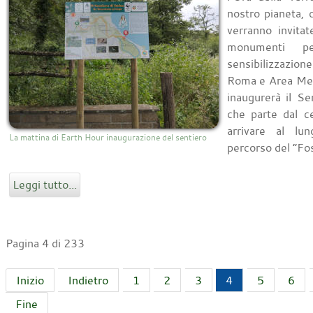
nostro pianeta, 
verranno invita
monumenti p
sensibilizzazion
Roma e Area Met
inaugurerà il Se
che parte dal c
arrivare al lu
La mattina di Earth Hour inaugurazione del sentiero
percorso del “Fo
Leggi tutto...
Pagina 4 di 233
Inizio
Indietro
1
2
3
4
5
6
Fine