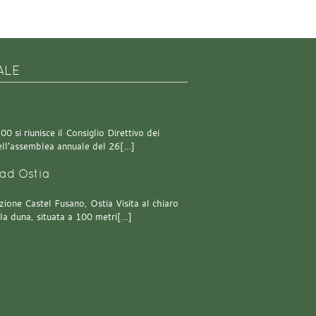
ALE
0 si riunisce il Consiglio Direttivo dei
 dell’assemblea annuale del 26[…]
ad Ostia
one Castel Fusano, Ostia Visita al chiaro
lla duna, situata a 100 metri[…]