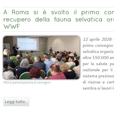
A Roma si è svolto il primo con
recupero della fauna selvatica o
WWF
12 aprile 2026
-
primo convegno 
selvatica organ
oltre 150.000 ani
per la salute p
nazionale per il
sistema prezios
di risorse e ce
Alta la partecipazione al convegno
sembra si lavori 
Leggi tutto...