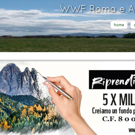
WWF Roma e Ar
home