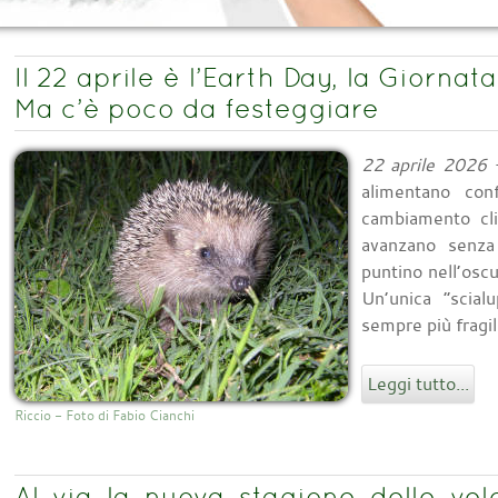
Il 22 aprile è l’Earth Day, la Giornat
Ma c’è poco da festeggiare
22 aprile 2026
-
alimentano conf
cambiamento cli
avanzano senza
puntino nell’osc
Un’unica “scial
sempre più fragile
Leggi tutto...
Riccio - Foto di Fabio Cianchi
Al via la nuova stagione delle vel