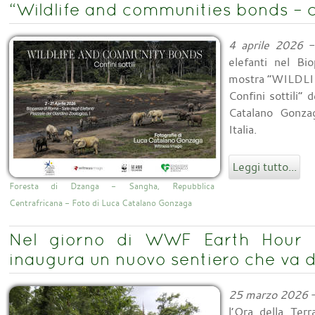
“Wildlife and communities bonds – con
4 aprile 2026
- 
elefanti nel Bi
mostra “WILD
Confini sottili”
Catalano Gonza
Italia.
Leggi tutto...
Foresta di Dzanga - Sangha, Repubblica
Centrafricana - Foto di Luca Catalano Gonzaga
Nel giorno di WWF Earth Hour 
inaugura un nuovo sentiero che va d
25 marzo 2026
-
l’Ora della Ter