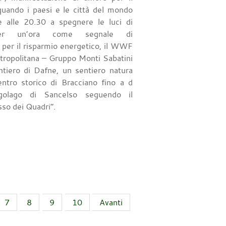
quando i paesi e le città del mondo
te alle 20.30 a spegnere le luci di
er un’ora come segnale di
e per il risparmio energetico, il WWF
ropolitana – Gruppo Monti Sabatini
ntiero di Dafne, un sentiero natura
entro storico di Bracciano fino a d
ngolago di Sancelso seguendo il
sso dei Quadri”.
7
8
9
10
Avanti