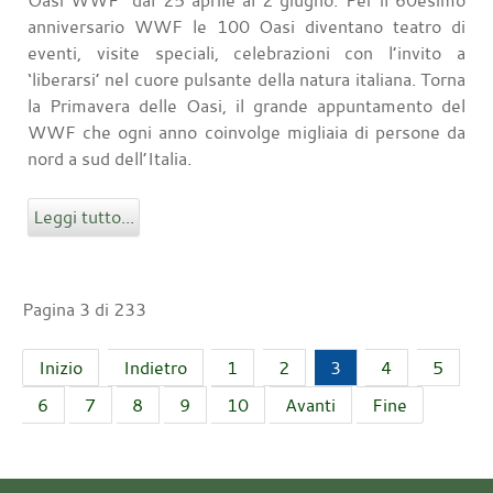
Oasi WWF” dal 25 aprile al 2 giugno. Per il 60esimo
anniversario WWF le 100 Oasi diventano teatro di
eventi, visite speciali, celebrazioni con l’invito a
‘liberarsi’ nel cuore pulsante della natura italiana. Torna
la Primavera delle Oasi, il grande appuntamento del
WWF che ogni anno coinvolge migliaia di persone da
nord a sud dell’Italia.
Leggi tutto...
Pagina 3 di 233
Inizio
Indietro
1
2
3
4
5
6
7
8
9
10
Avanti
Fine