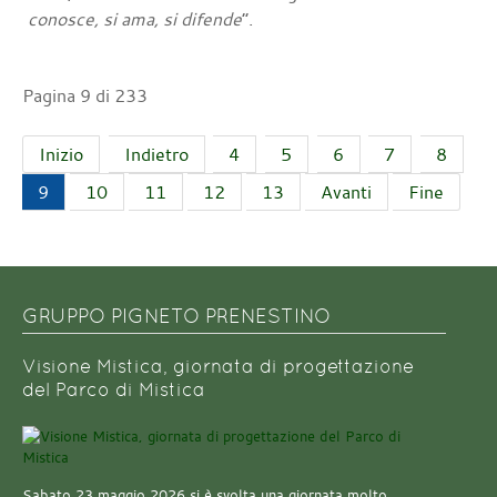
conosce, si ama, si difende
”.
Pagina 9 di 233
Inizio
Indietro
4
5
6
7
8
9
10
11
12
13
Avanti
Fine
GRUPPO PIGNETO PRENESTINO
Visione Mistica, giornata di progettazione
del Parco di Mistica
Sabato 23 maggio 2026 si è svolta una giornata molto