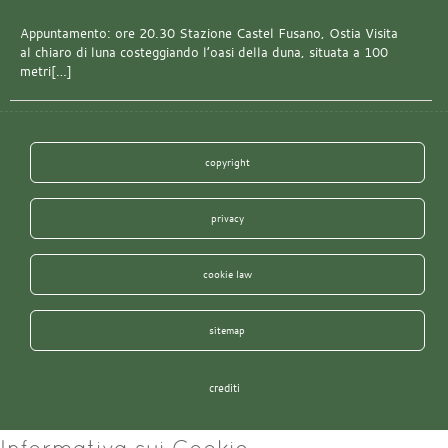
Appuntamento: ore 20.30 Stazione Castel Fusano, Ostia Visita
al chiaro di luna costeggiando l’oasi della duna, situata a 100
metri[…]
copyright
privacy
cookie law
sitemap
crediti
Informativa sui Cookie