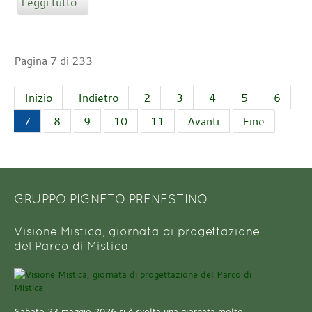
Leggi tutto...
Pagina 7 di 233
Inizio
Indietro
2
3
4
5
6
7
8
9
10
11
Avanti
Fine
GRUPPO PIGNETO PRENESTINO
Visione Mistica, giornata di progettazione
del Parco di Mistica
Sabato 23 maggio 2026 si è svolta una giornata molto