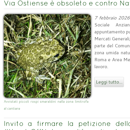
Via Ostiense è obsoleto e contro Na
7 febbraio 2026
Sociale Anzia
appuntamento pub
Mercati Generali,
parte del Comune
zona umida natu
Roma e Area Metr
lavoro.
Leggi tutto...
Avvistati piccoli rospi smeraldini nella zona limitrofa
al cantiere
Invito a firmare la petizione del