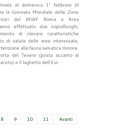
tinata di domenica 1° febbraio (il
te la Giornata Mondiale delle Zone
ontari del WWF Roma e Area
anno effettuato due sopralluoghi,
tento di rilevare caratteristiche
to di salute delle aree interessate,
ttenzione alla fauna selvatica minore.
 morta del Tevere (posta accanto al
ceto) e il laghetto dell’Eur.
8
9
10
11
Avanti