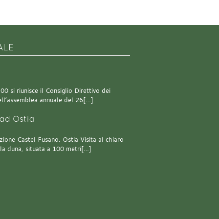
ALE
0 si riunisce il Consiglio Direttivo dei
 dell’assemblea annuale del 26[…]
ad Ostia
one Castel Fusano, Ostia Visita al chiaro
lla duna, situata a 100 metri[…]