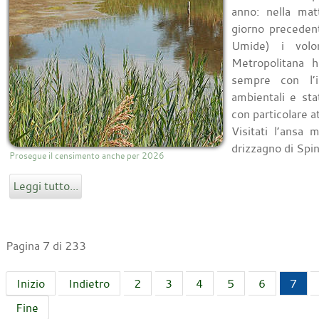
anno: nella mat
giorno preceden
Umide) i vol
Metropolitana h
sempre con l’in
ambientali e sta
con particolare a
Visitati l’ansa
drizzagno di Spina
Prosegue il censimento anche per 2026
Leggi tutto...
Pagina 7 di 233
Inizio
Indietro
2
3
4
5
6
7
Fine