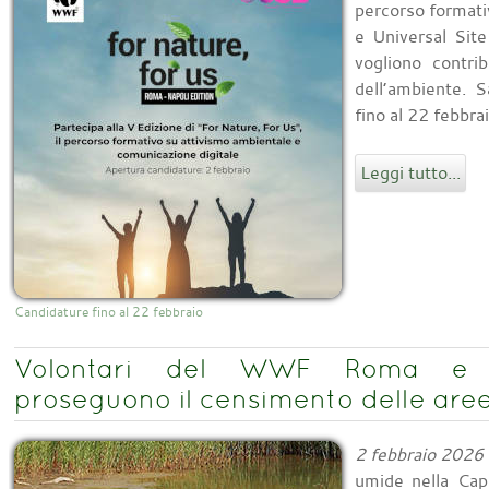
percorso format
e Universal Sit
vogliono contri
dell’ambiente. S
fino al 22 febbr
Leggi tutto...
Candidature fino al 22 febbraio
Volontari del WWF Roma e A
proseguono il censimento delle aree
2 febbraio 2026
umide nella Capi