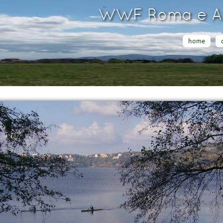
WWF Roma e Ar
home