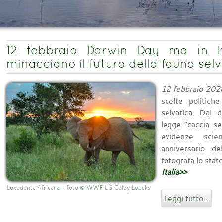
12 febbraio Darwin Day ma in Ita
minacciano il futuro della fauna selv
12 febbraio 202
scelte politich
selvatica. Dal 
legge “caccia sel
evidenze scie
anniversario d
fotografa lo stat
Italia>>
Loxodonta Africana - foto © WWF US Colby Loucks
Leggi tutto...