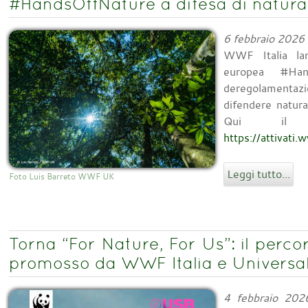
#HandsOffNature a difesa di natura,
6 febbraio 2026
WWF Italia lanc
europea #Han
deregolamentazi
difendere natura
Qui il l
https://attivati.
Leggi tutto...
Foto Luis Barreto WWF UK
Torna “For Nature, For Us”: il perco
promosso da WWF Italia e Universal
4 febbraio 202