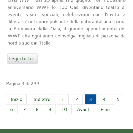
Oasi WWF” dal 25 aprile al 2 giugno. Per il 60esimo
anniversario WWF le 100 Oasi diventano teatro di
eventi, visite speciali, celebrazioni con l’invito a
‘liberarsi’ nel cuore pulsante della natura italiana. Torna
la Primavera delle Oasi, il grande appuntamento del
WWF che ogni anno coinvolge migliaia di persone da
nord a sud dell’Italia.
Leggi tutto...
Pagina 3 di 233
Inizio
Indietro
1
2
3
4
5
6
7
8
9
10
Avanti
Fine