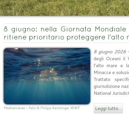
8 giugno: nella Giornata Mondiale
ritiene prioritario proteggere l’alto
8 giugno 2026
-
degli Oceani il
l’alto mare e l
Minacce e soluzio
Trattato speci
giurisdizione na
National Jurisdict
Leggi tutto...
Mediterraneo - foto © Philipp Kanstinger WWF