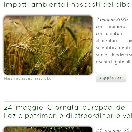
impatti ambientali nascosti del cibo
7 giugno 2026
-
con numerosi 
consumatori in
alimentare pi
scientificamente
suolo, biodivers
rischio legato all
Leggi tutto...
Massima trasparenza sul cibo
24 maggio Giornata europea dei 
Lazio patrimonio di straordinario va
24 maggio 20