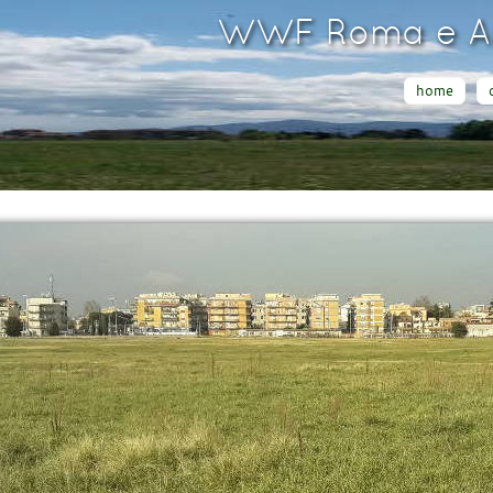
WWF Roma e Ar
home