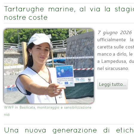
Tartarughe marine, al via la stagi
nostre coste
7 giugno 2026
ufficialmente l
caretta sulle cos
manco a dirlo, le
a Lampedusa, due
nel siracusano.
Leggi tutto...
WWF in Basilicata, monitoraggio e sensibilizzazione
nidi
Una nuova generazione di etiche