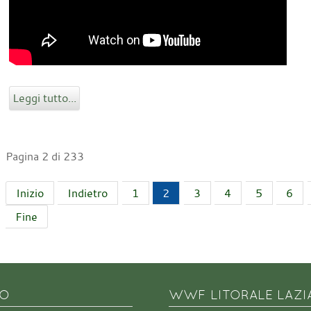
Leggi tutto...
Pagina 2 di 233
Inizio
Indietro
1
2
3
4
5
6
Fine
NO
WWF LITORALE LAZI