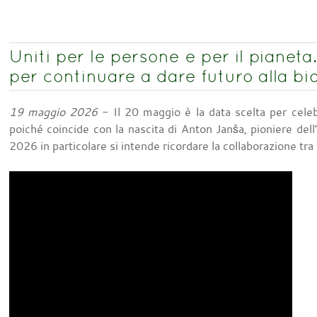
Uniti per le persone e per il pianet
per continuare a dare futuro alla bi
19 maggio 2026
- Il 20 maggio è la data scelta per celeb
poiché coincide con la nascita di Anton Janša, pioniere del
2026 in particolare si intende ricordare la collaborazione tr