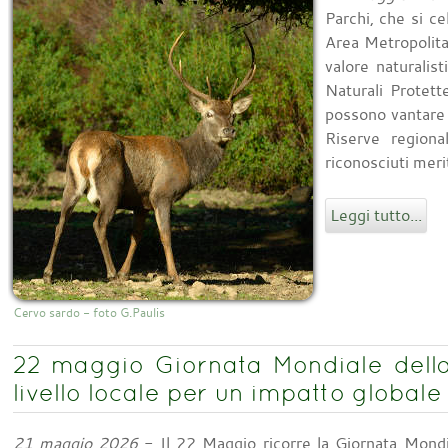
Parchi, che si 
Area Metropolita
valore naturalist
Naturali Protett
possono vantare 
Riserve regiona
riconosciuti meri
Leggi tutto...
Cervo sardo - foto G.Paulis
22 maggio Giornata Mondiale della 
livello locale per un impatto globale
21 maggio 2026
- Il 22 Maggio ricorre la Giornata Mondial