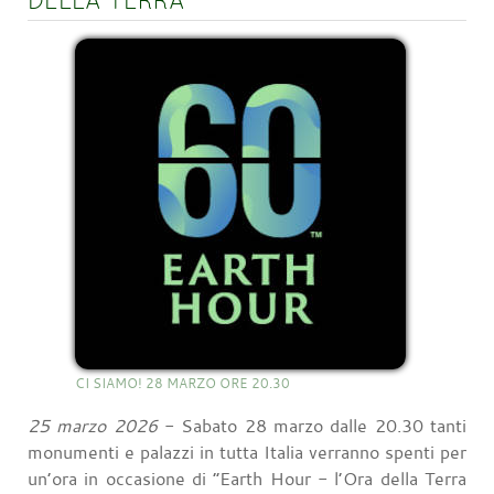
CI SIAMO! 28 MARZO ORE 20.30
25 marzo 2026
- Sabato 28 marzo dalle 20.30 tanti
monumenti e palazzi in tutta Italia verranno spenti per
un’ora in occasione di “Earth Hour - l’Ora della Terra