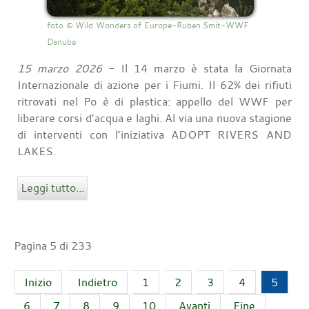
foto © Wild Wonders of Europe-Ruben Smit-WWF
Danube
15 marzo 2026
- Il 14 marzo è stata la Giornata
Internazionale di azione per i Fiumi. Il 62% dei rifiuti
ritrovati nel Po è di plastica: appello del WWF per
liberare corsi d’acqua e laghi. Al via una nuova stagione
di interventi con l’iniziativa ADOPT RIVERS AND
LAKES.
Leggi tutto...
Pagina 5 di 233
Inizio
Indietro
1
2
3
4
5
6
7
8
9
10
Avanti
Fine