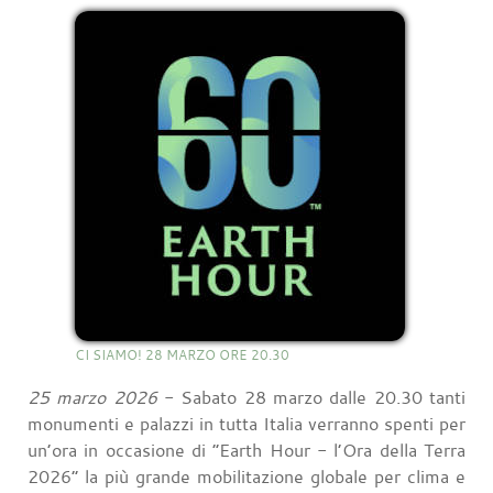
CI SIAMO! 28 MARZO ORE 20.30
25 marzo 2026
- Sabato 28 marzo dalle 20.30 tanti
monumenti e palazzi in tutta Italia verranno spenti per
un’ora in occasione di “Earth Hour - l’Ora della Terra
2026” la più grande mobilitazione globale per clima e