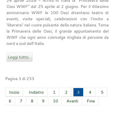
24 aprile 2026
- Arriva in Italia la “Primavera delle
Oasi WWF” dal 25 aprile al 2 giugno. Per il 60esimo
anniversario WWF le 100 Oasi diventano teatro di
eventi, visite speciali, celebrazioni con l’invito a
‘liberarsi’ nel cuore pulsante della natura italiana. Torna
la Primavera delle Oasi, il grande appuntamento del
WWF che ogni anno coinvolge migliaia di persone da
nord a sud dell’Italia.
Leggi tutto...
Pagina 3 di 233
Inizio
Indietro
1
2
3
4
5
6
7
8
9
10
Avanti
Fine